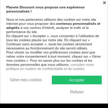
×
et en Europe ou indiqué par le fabricant.
Planete Discount vous propose une expérience
ARROSAGE - NETTOYEURS
personnalisée !
Nous et nos partenaires utilisons des cookies sur notre site
internet pour vous proposer des
contenus personnalisés et
adaptés
à vos centres d’intérêt, analyser le trafic et la
performance du site.
En cliquant sur « Accepter », vous consentez à l'utilisation de
tous les cookies placés sur notre site. En cliquant sur «
Continuer sans accepter », seuls les cookies strictement
Besoin d'aide
nécessaires au fonctionnement du site seront utilisés.
Pour choisir ou modifier vos préférences cookies ainsi que
retirer votre consentement à tout moment, cliquez sur « Gérer
mes cookies ». Pour en savoir plus sur les cookies et les
données personnelles que nous utilisons,
consultez notre
Paiement
politique en matière de confidentialité et de cookies.
100% sécurisé
Gérer mes cookies
Accepter
Refuser
Services +
nos engagements