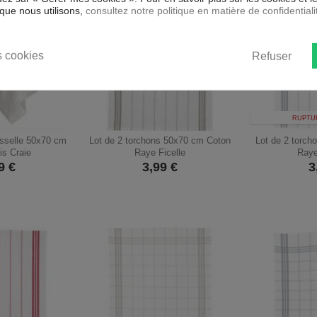
que nous utilisons,
consultez notre politique en matière de confidentiali
 cookies
Refuser
RUPTU
isselle 50x70 cm
Lot de 2 torchons 50x70 cm Coton
Lot de 2 torc
is Craie
Raye Ficelle
Raye
9
€
3,99
€
3