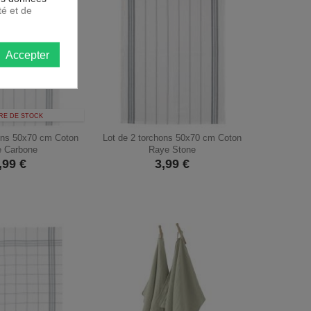
té et de
Accepter
RE DE STOCK
hons 50x70 cm Coton
Lot de 2 torchons 50x70 cm Coton
 Carbone
Raye Stone
,99
€
3,99
€