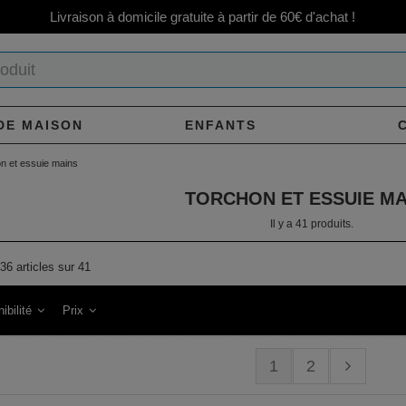
Livraison à domicile gratuite à partir de 60€ d'achat !
DE MAISON
ENFANTS
n et essuie mains
TORCHON ET ESSUIE MA
Il y a 41 produits.
36 articles sur 41
ibilité
Prix
1
2