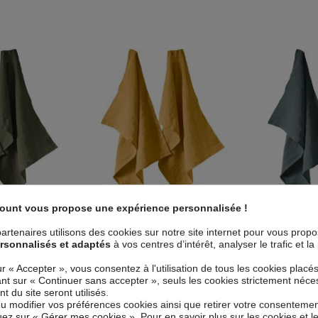
count vous propose une expérience personnalisée !
isselle 50x70 cm
Lot de 2 essuie-vaisselle 50x70 cm
Lot de 2 essui
ais Thym
Lin Français Miel
Lin Fra
artenaires utilisons des cookies sur notre site internet pour vous prop
9
€
16,99
€
1
rsonnalisés et adaptés
à vos centres d’intérêt, analyser le trafic et 
ur « Accepter », vous consentez à l'utilisation de tous les cookies placé
uant sur « Continuer sans accepter », seuls les cookies strictement néce
 du site seront utilisés.
ou modifier vos préférences cookies ainsi que retirer votre consentemen
ez sur « Gérer mes cookies ». Pour en savoir plus sur les cookies et 