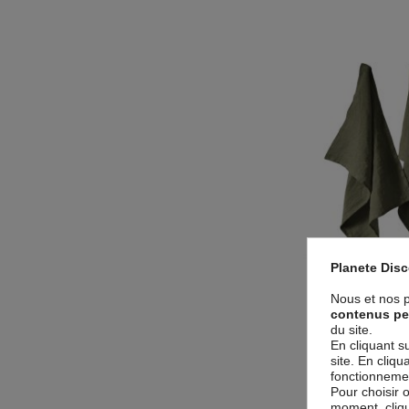
Planete Dis
Lot de 2 essuie-va
Lin Franç
Nous et nos p
16,9
contenus pe
du site.
En cliquant s
site. En cliq
fonctionnement
Pour choisir 
moment, cliqu