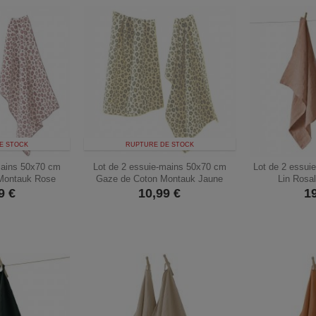
E STOCK
RUPTURE DE STOCK
mains 50x70 cm
Lot de 2 essuie-mains 50x70 cm
Lot de 2 essui
Montauk Rose
Gaze de Coton Montauk Jaune
Lin Rosa
9
€
10,99
€
1