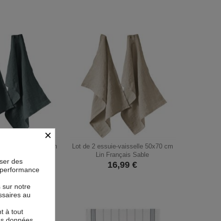
×
e-vaisselle 50x70 cm
Lot de 2 essuie-vaisselle 50x70 cm
nçais Ardoise
Lin Français Sable
oser des
6,99
€
16,99
€
la performance
s sur notre
ssaires au
t à tout
les données