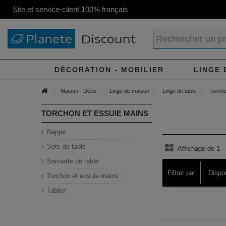
Site et service-client 100% français
DÉCORATION - MOBILIER
LINGE 
Maison - Déco
Linge de maison
Linge de table
Torcho
TORCHON ET ESSUIE MAINS
Nappe
Sets de table
Affichage de 1 - 
Serviette de table
Filtrer par
Dispon
Torchon et essuie mains
Tablier