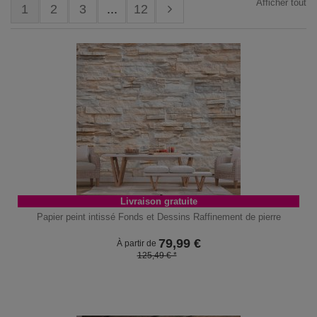
Afficher tout
1
2
3
...
12
Livraison gratuite
Papier peint intissé Fonds et Dessins Raffinement de pierre
79,99
€
À partir de
125,49 € *