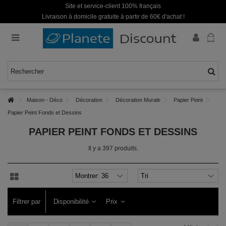
Site et service-client 100% français
Livraison à domicile gratuite à partir de 60€ d'achat !
Maison - Déco
Décoration
Décoration Murale
Papier Peint
Papier Peint Fonds et Dessins
PAPIER PEINT FONDS ET DESSINS
Il y a 397 produits.
Filtrer par
Disponibilité
Prix