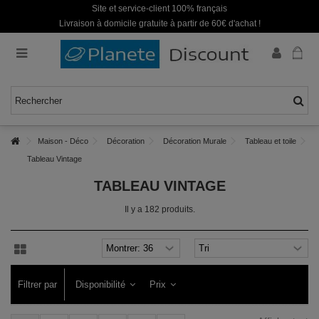
Site et service-client 100% français
Livraison à domicile gratuite à partir de 60€ d'achat !
Maison - Déco
Décoration
Décoration Murale
Tableau et toile
Tableau Vintage
TABLEAU VINTAGE
Il y a 182 produits.
Filtrer par
Disponibilité
Prix