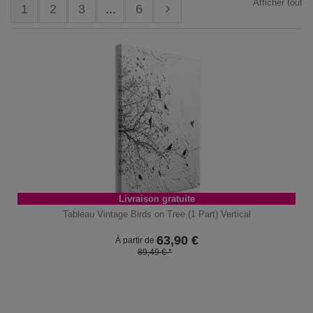
Afficher tout
1
2
3
...
6
Livraison gratuite
Tableau Vintage Birds on Tree (1 Part) Vertical
63,90
€
À partir de
89,49 € *