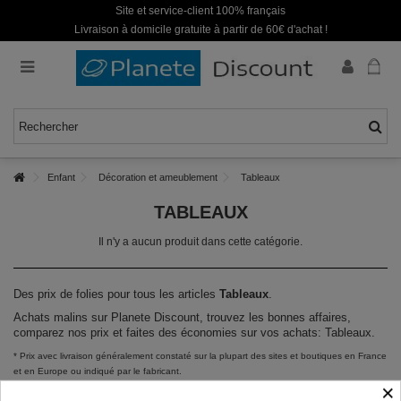
Site et service-client 100% français
Livraison à domicile gratuite à partir de 60€ d'achat !
Enfant
Décoration et ameublement
Tableaux
TABLEAUX
Il n'y a aucun produit dans cette catégorie.
Des prix de folies pour tous les articles
Tableaux
.
Achats malins sur Planete Discount, trouvez les bonnes affaires,
comparez nos prix et faites des économies sur vos achats: Tableaux.
* Prix avec livraison généralement constaté sur la plupart des sites et boutiques en France
et en Europe ou indiqué par le fabricant.
×