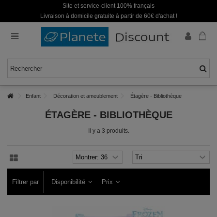
Site et service-client 100% français
Livraison à domicile gratuite à partir de 60€ d'achat !
Enfant
Décoration et ameublement
Étagère - Bibliothèque
ÉTAGÈRE - BIBLIOTHÈQUE
Il y a 3 produits.
Filtrer par
Disponibilité
Prix