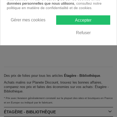
données personnelles que nous utilisons,
consultez notre
politique en matière de confidentialité et de cookies.
RUPTURE DE STOCK
Gérer mes cookies
Accepter
Bibliothèque Cars Disney pour chambre enfant
Refuser
36,90
€
49,00 € *
Des prix de folies pour tous les articles
Étagère - Bibliothèque
.
Achats malins sur Planete Discount, trouvez les bonnes affaires,
comparez nos prix et faites des économies sur vos achats: Étagère -
Bibliothèque.
* Prix avec livraison généralement constaté sur la plupart des sites et boutiques en France
et en Europe ou indiqué par le fabricant.
ÉTAGÈRE - BIBLIOTHÈQUE