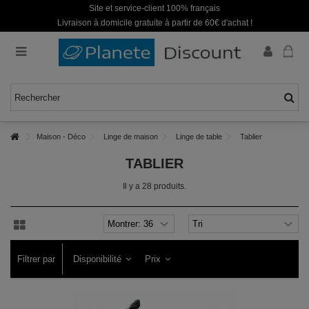
Site et service-client 100% français
Livraison à domicile gratuite à partir de 60€ d'achat !
Maison - Déco
Linge de maison
Linge de table
Tablier
TABLIER
Il y a 28 produits.
Filtrer par
Disponibilité
Prix