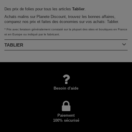
Des prix de folies pour tous les articles
Tablier
.
Achats malins sur Planete Discount, trouvez les bonnes affaires,
comparez nos prix et faites des économies sur vos achats: Tablier.
* Prix avec livraison généralement constaté sur la plupart des sites et boutiques en France
et en Europe ou indiqué par le fabricant.
TABLIER
Besoin d'aide
Paiement
100% sécurisé