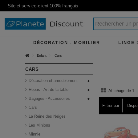
Site et service-client 100% français
DÉCORATION - MOBILIER
LINGE 
Enfant
Cars
CARS
Décoration et ameublement
Repas - Art de la table
Affichage de 1 - 
Bagages - Accessoires
Filtrer par
Dispon
Cars
La Reine des Neiges
Les Minions
Minnie