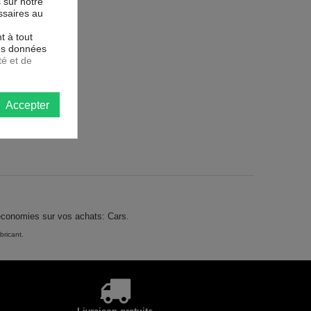
s sur notre
ssaires au
t à tout
les données
té et de
Accepter
 économies sur vos achats: Cars.
bricant.