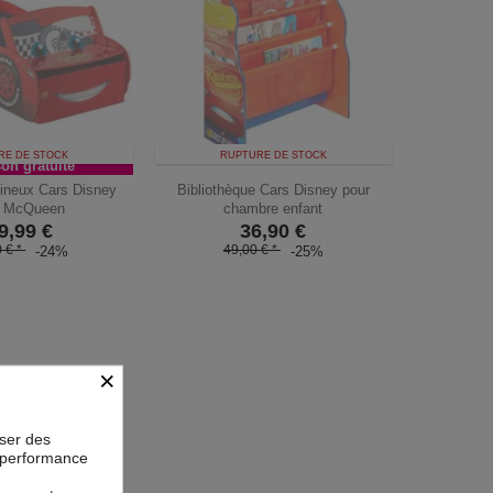
RE DE STOCK
RUPTURE DE STOCK
son gratuite
mineux Cars Disney
Bibliothèque Cars Disney pour
h McQueen
chambre enfant
9,99
€
36,90
€
 € *
49,00 € *
-24%
-25%
×
oser des
la performance