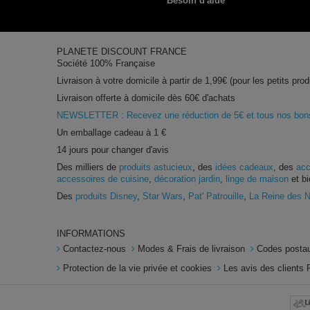
Besoin d'aide
PLANETE DISCOUNT FRANCE
Société 100% Française
Livraison à votre domicile à partir de 1,99€ (pour les petits prod
Livraison offerte à domicile dès 60€ d'achats
NEWSLETTER : Recevez une réduction de 5€ et tous nos bons 
Un emballage cadeau à 1 €
14 jours pour changer d'avis
Des milliers de
produits astucieux
, des
idées cadeaux
, des
acc
accessoires de cuisine
,
décoration jardin
,
linge de maison
et bi
Des
produits Disney
,
Star Wars
,
Pat' Patrouille
,
La Reine des 
INFORMATIONS
Contactez-nous
Modes & Frais de livraison
Codes postau
Protection de la vie privée et cookies
Les avis des clients 