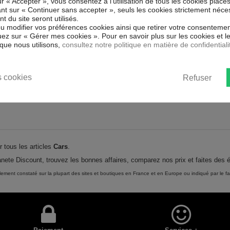
ur « Accepter », vous consentez à l'utilisation de tous les cookies placé
uant sur « Continuer sans accepter », seuls les cookies strictement néce
 du site seront utilisés.
ou modifier vos préférences cookies ainsi que retirer votre consentemen
E STOCK
ez sur « Gérer mes cookies ». Pour en savoir plus sur les cookies et 
gratuite
que nous utilisons,
consultez notre politique en matière de confidentiali
 Flash McQueen
Lot de 5 ballons Disney - Cars
ey
00
€
1,85
€
*
3,90 € *
-10%
-53%
 cookies
Refuser
r tous les articles
Cars
.
nete Discount, trouvez les bonnes affaires, comparez nos prix et faites des
alement constaté sur la plupart des sites et boutiques en France et en Europe ou indiqué par le fa