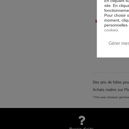
En cliquant s
site. En cliq
fonctionnement
Pour choisir 
RUPTURE D
moment, cliqu
Livraison 
personnelles 
Lit enfant Cars
cookies.
Disn
269,
299,00 € 
Gérer mes
Des prix de folies pou
Achats malins sur Pla
* Prix avec livraison génér