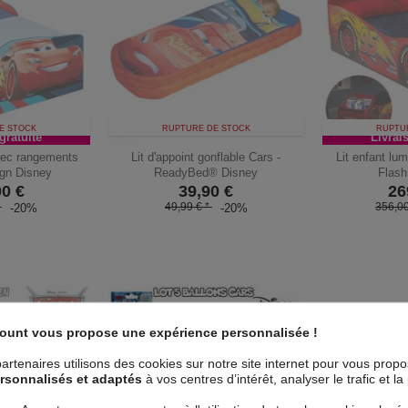
E STOCK
RUPTURE DE STOCK
RUPTU
gratuite
Livrai
avec rangements
Lit d'appoint gonflable Cars -
Lit enfant lu
gn Disney
ReadyBed® Disney
Flas
00
€
39,90
€
26
*
49,99 € *
356,00
-20%
-20%
count vous propose une expérience personnalisée !
artenaires utilisons des cookies sur notre site internet pour vous prop
rsonnalisés et adaptés
à vos centres d’intérêt, analyser le trafic et 