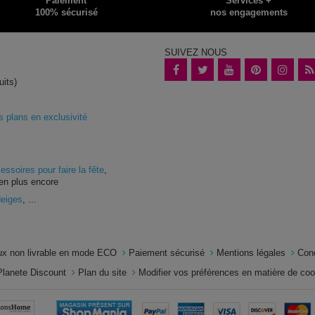
Paiement
Services +
100% sécurisé
nos engagements
SUIVEZ NOUS
uits)
plans en exclusivité
essoires pour faire la fête
,
en plus encore
Neiges
, ...
x non livrable en mode ECO
Paiement sécurisé
Mentions légales
Con
Planete Discount
Plan du site
Modifier vos préférences en matière de co