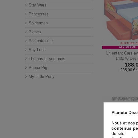
Star Wars
Princesses
Spiderman
Planes
Pat' patrouille
RUPTURE D
Livraison 
Soy Luna
Lit enfant Cars 
140x70 Desi
Thomas et ses amis
188,
Peppa Pig
235,00 € 
My Little Pony
Planete Dis
Nous et nos p
contenus pe
du site.