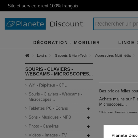
Site et service-client 100% français
DÉCORATION - MOBILIER
LINGE 
Loisirs
Gadgets & High-Tech
Accessoires Multimédia
SOURIS - CLAVIERS -
WEBCAMS - MICROSCOPES...
Wifi - Répéteur - CPL
Des prix de folies pou
Souris - Claviers - Webcams -
Achats malins sur Pla
Microscopes...
Microscopes....
Tablettes PC - Ecrans
* Prix avec livraison génér
Sons - Musiques - MP3
Photo - Caméras
Planete Dis
Vidéos - Images - TV