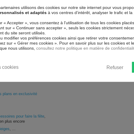
artenaires utilisons des cookies sur notre site internet pour vous prop
rsonnalisés et adaptés
à vos centres d’intérêt, analyser le trafic et 
ur « Accepter », vous consentez à l'utilisation de tous les cookies placé
uant sur « Continuer sans accepter », seuls les cookies strictement néce
 du site seront utilisés.
ou modifier vos préférences cookies ainsi que retirer votre consentemen
ez sur « Gérer mes cookies ». Pour en savoir plus sur les cookies et 
Paiement
Services +
que nous utilisons,
consultez notre politique en matière de confidentiali
100% sécurisé
nos engagements
SUIVEZ NOUS
 cookies
Refuser
uits)
plans en exclusivité
essoires pour faire la fête
,
en plus encore
Neiges
, ...