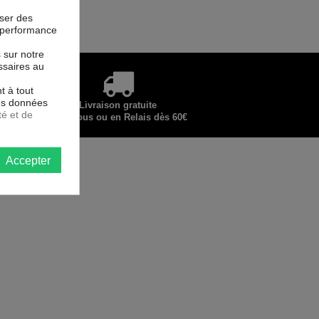
oser des
la performance
s sur notre
ssaires au
t à tout
les données
Livraison gratuite
té et de
chez vous ou en Relais dès 60€
Accepter