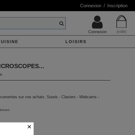
Connexion / Inscription
(vide)
Connexion
CUISINE
LOISIRS
ICROSCOPES...
e.
 économies sur vos achats: Souris - Claviers - Webcams -
bricant.
×