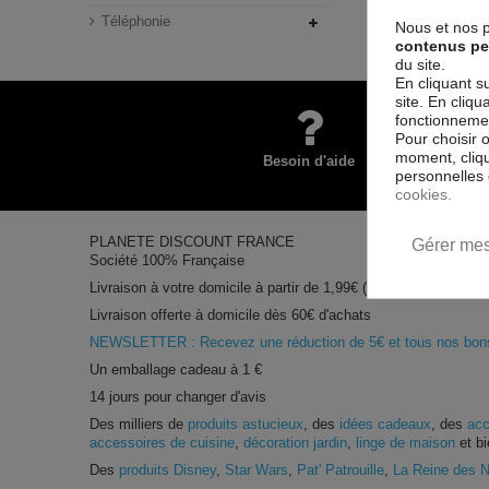
Téléphonie
Nous et nos p
contenus pe
du site.
En cliquant s
site. En cliq
fonctionnement
Pour choisir 
moment, cliqu
Besoin d'aide
personnelles 
cookies.
PLANETE DISCOUNT FRANCE
Gérer mes
Société 100% Française
Livraison à votre domicile à partir de 1,99€ (pour les petits prod
Livraison offerte à domicile dès 60€ d'achats
NEWSLETTER : Recevez une réduction de 5€ et tous nos bons 
Un emballage cadeau à 1 €
14 jours pour changer d'avis
Des milliers de
produits astucieux
, des
idées cadeaux
, des
acc
accessoires de cuisine
,
décoration jardin
,
linge de maison
et bi
Des
produits Disney
,
Star Wars
,
Pat' Patrouille
,
La Reine des 