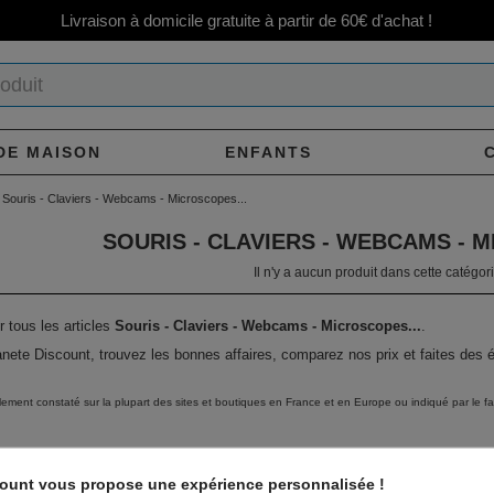
Livraison à domicile gratuite à partir de 60€ d'achat !
DE MAISON
ENFANTS
Souris - Claviers - Webcams - Microscopes...
SOURIS - CLAVIERS - WEBCAMS - M
Il n'y a aucun produit dans cette catégori
r tous les articles
Souris - Claviers - Webcams - Microscopes...
.
nete Discount, trouvez les bonnes affaires, comparez nos prix et faites des
alement constaté sur la plupart des sites et boutiques en France et en Europe ou indiqué par le fa
count vous propose une expérience personnalisée !