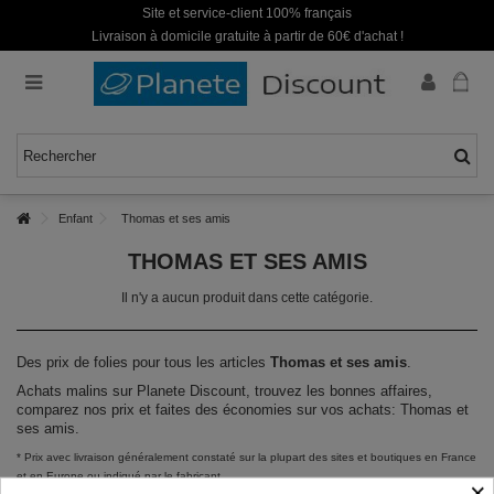
Site et service-client 100% français
Livraison à domicile gratuite à partir de 60€ d'achat !
Enfant
Thomas et ses amis
THOMAS ET SES AMIS
Il n'y a aucun produit dans cette catégorie.
Des prix de folies pour tous les articles
Thomas et ses amis
.
Achats malins sur Planete Discount, trouvez les bonnes affaires,
comparez nos prix et faites des économies sur vos achats: Thomas et
ses amis.
* Prix avec livraison généralement constaté sur la plupart des sites et boutiques en France
et en Europe ou indiqué par le fabricant.
×