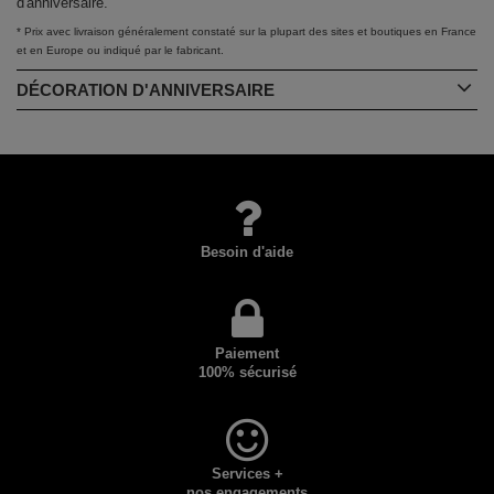
d'anniversaire.
* Prix avec livraison généralement constaté sur la plupart des sites et boutiques en France
et en Europe ou indiqué par le fabricant.
DÉCORATION D'ANNIVERSAIRE
Besoin d'aide
Paiement
100% sécurisé
Services +
nos engagements