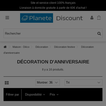
Site et service-client 100% français
Livraison à domicile gratuite à partir de 60€ d'achat !
Maison - Déco
Décoration
Décoration festive
Décoration
d'anniversaire
DÉCORATION D'ANNIVERSAIRE
Il y a 16 produits.
Filtrer par
Disponibilité
Prix