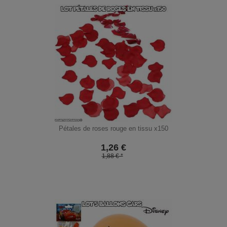
Pétales de roses rouge en tissu x150
1,26
€
1,88 € *