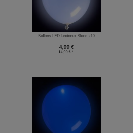
Ballons LED lumineux Blanc x10
4,99
€
14,90 € *