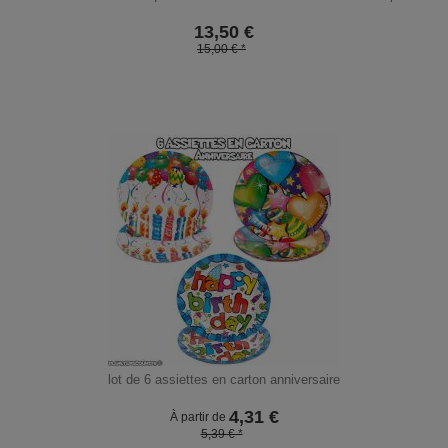
13,50
€
15,00 € *
lot de 6 assiettes en carton anniversaire
4,31
€
À partir de
5,39 € *