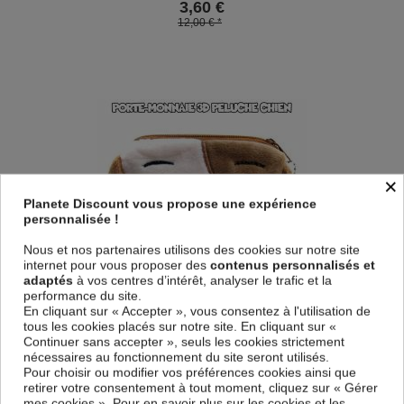
3,60
€
12,00 € *
×
Planete Discount vous propose une expérience
personnalisée !
Nous et nos partenaires utilisons des cookies sur notre site
internet pour vous proposer des
contenus personnalisés et
adaptés
à vos centres d’intérêt, analyser le trafic et la
performance du site.
En cliquant sur « Accepter », vous consentez à l'utilisation de
Porte-monnaie peluche 3D - chien
tous les cookies placés sur notre site. En cliquant sur «
Continuer sans accepter », seuls les cookies strictement
3,60
€
nécessaires au fonctionnement du site seront utilisés.
12,00 € *
Pour choisir ou modifier vos préférences cookies ainsi que
retirer votre consentement à tout moment, cliquez sur « Gérer
mes cookies ». Pour en savoir plus sur les cookies et les