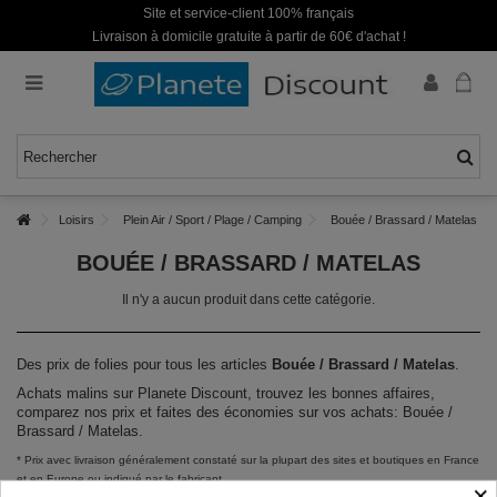
Site et service-client 100% français
Livraison à domicile gratuite à partir de 60€ d'achat !
Loisirs
Plein Air / Sport / Plage / Camping
Bouée / Brassard / Matelas
BOUÉE / BRASSARD / MATELAS
Il n'y a aucun produit dans cette catégorie.
Des prix de folies pour tous les articles
Bouée / Brassard / Matelas
.
Achats malins sur Planete Discount, trouvez les bonnes affaires,
comparez nos prix et faites des économies sur vos achats: Bouée /
Brassard / Matelas.
* Prix avec livraison généralement constaté sur la plupart des sites et boutiques en France
et en Europe ou indiqué par le fabricant.
×