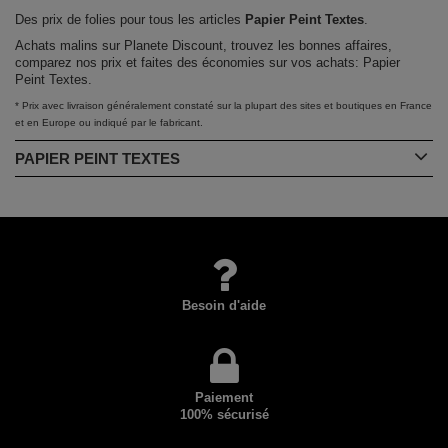
Des prix de folies pour tous les articles
Papier Peint Textes
.
Achats malins sur Planete Discount, trouvez les bonnes affaires,
comparez nos prix et faites des économies sur vos achats: Papier
Peint Textes.
* Prix avec livraison généralement constaté sur la plupart des sites et boutiques en France
et en Europe ou indiqué par le fabricant.
PAPIER PEINT TEXTES
Besoin d'aide
Paiement
100% sécurisé