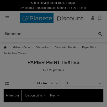
Site et service-client 100% français
Livraison à domicile gratuite à partir de 60€ d'achat !
Maison - Déco
Décoration
Décoration Murale
Papier Peint
Papier Peint Textes
PAPIER PEINT TEXTES
Il y a 29 produits.
Filtrer par
Disponibilité
Prix