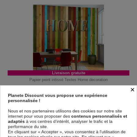
Livraison gratuite
Papier peint intissé Textes Home decoration
×
69,90
€
À partir de
Planete Discount vous propose une expérience
115,89 € *
personnalisée !
Nous et nos partenaires utilisons des cookies sur notre site
internet pour vous proposer des
contenus personnalisés et
adaptés
à vos centres d’intérêt, analyser le trafic et la
performance du site.
En cliquant sur « Accepter », vous consentez à l'utilisation de
tous les cookies placés sur notre site. En cliquant sur «