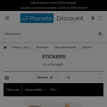
Site et service-client 100% français
Livraison à domicile gratuite à partir de 60€ d'achat !
Maison - Déco
Décoration
Décoration Murale
Stickers
STICKERS
Il y a 2 produits.
Filtrer par
Disponibilité
Prix