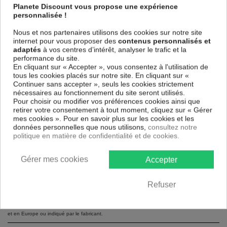
Planete Discount vous propose une expérience
personnalisée !
Nous et nos partenaires utilisons des cookies sur notre site
internet pour vous proposer des
contenus personnalisés et
adaptés
à vos centres d’intérêt, analyser le trafic et la
performance du site.
En cliquant sur « Accepter », vous consentez à l'utilisation de
Sticker veilleuse Panda à LED
tous les cookies placés sur notre site. En cliquant sur «
Continuer sans accepter », seuls les cookies strictement
4,90
€
nécessaires au fonctionnement du site seront utilisés.
6,90 € *
Pour choisir ou modifier vos préférences cookies ainsi que
retirer votre consentement à tout moment, cliquez sur « Gérer
mes cookies ». Pour en savoir plus sur les cookies et les
données personnelles que nous utilisons,
consultez notre
politique en matière de confidentialité et de cookies.
Gérer mes cookies
Accepter
Des prix de folies pour tous les articles
Stickers
.
Achats malins sur Planete Discount, trouvez les bonnes affaires,
Refuser
comparez nos prix et faites des économies sur vos achats: Stickers.
* Prix avec livraison généralement constaté sur la plupart des sites et boutiques en France
et en Europe ou indiqué par le fabricant.