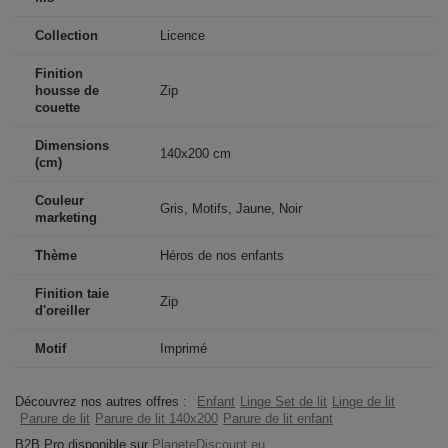
Collection
Licence
Finition
housse de
Zip
couette
Dimensions
140x200 cm
(cm)
Couleur
Gris, Motifs, Jaune, Noir
marketing
Thème
Héros de nos enfants
Finition taie
Zip
d'oreiller
Motif
Imprimé
Découvrez nos autres offres :
Enfant
Linge Set de lit
Linge de lit
Parure de lit
Parure de lit 140x200
Parure de lit enfant
B2B Pro disponible sur
PlaneteDiscount.eu