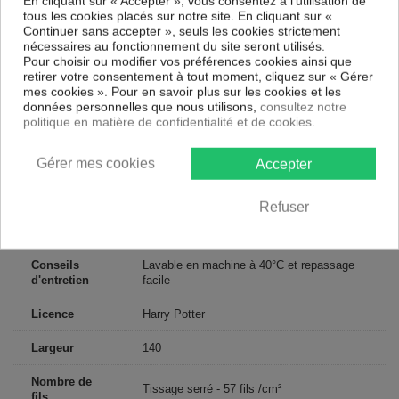
En cliquant sur « Accepter », vous consentez à l'utilisation de
tous les cookies placés sur notre site. En cliquant sur «
CONTENU
Continuer sans accepter », seuls les cookies strictement
nécessaires au fonctionnement du site seront utilisés.
1 housse de couette imprimée Harry Potter Dark
Pour choisir ou modifier vos préférences cookies ainsi que
1 Taie d'oreiller imprimée Harry Potter Dark
retirer votre consentement à tout moment, cliquez sur « Gérer
mes cookies ». Pour en savoir plus sur les cookies et les
données personnelles que nous utilisons,
consultez notre
Descriptif technique
politique en matière de confidentialité et de cookies.
Gérer mes cookies
Accepter
Certification
Oeko-Tex®
Longueur
200
Refuser
Matériaux
Coton
Conseils
Lavable en machine à 40°C et repassage
d'entretien
facile
Licence
Harry Potter
Largeur
140
Nombre de
Tissage serré - 57 fils /cm²
fils