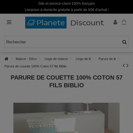
Site et service-client 100% français
Livraison à domicile gratuite à partir de 60€ d'achat !
Maison - Déco
Linge de maison
Linge de lit
Parure de lit
Parure de couette 100% Coton 57 fils Biblio
PARURE DE COUETTE 100% COTON 57
FILS BIBLIO