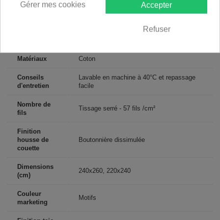
Gérer mes cookies
Accepter
Descriptif technique
Refuser
Certification
Oeko-Tex®
Matériaux
Coton
Conseils
Lavable en machine à 40°C et repassage
d'entretien
facile
Nombre de
Tissage serré - 57 fils /cm²
fils
Finition
housse de
Boutonnière dissimulée
couette
Dimensions
240x260, 220x240
(cm)
Couleur
Motifs
marketing