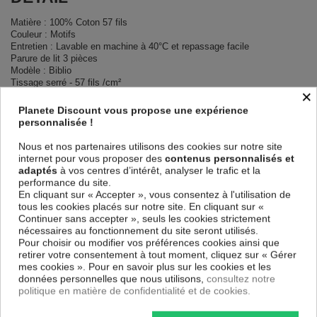
Matière : 100% Coton 57 fils
Couleur : Motifs
Entretien : Lavable en machine à 40°C et repassage facile
Parure de lit 3 pièces
Modèle : Biblio
Tissage serré - 57 fils /cm²
×
Finition housse de couette : Boutonnière dissimulée
Finition taie d'oreiller : Portefeuille
Planete Discount vous propose une expérience
personnalisée !
DIMENSIONS & GUIDE
Nous et nos partenaires utilisons des cookies sur notre site
internet pour vous proposer des
contenus personnalisés et
Housse de couette
adaptés
à vos centres d’intérêt, analyser le trafic et la
140 x 200 cm : 1 personne
performance du site.
200 x 200 cm : 1-2 personnes
En cliquant sur « Accepter », vous consentez à l'utilisation de
220 x 240 cm : 2 personnes
tous les cookies placés sur notre site. En cliquant sur «
240 x 260 cm : 2 personnes
Continuer sans accepter », seuls les cookies strictement
Taie d'oreiller 63 x 63 cm
nécessaires au fonctionnement du site seront utilisés.
Pour choisir ou modifier vos préférences cookies ainsi que
CONTENU
retirer votre consentement à tout moment, cliquez sur « Gérer
mes cookies ». Pour en savoir plus sur les cookies et les
données personnelles que nous utilisons,
consultez notre
1 housse de couette imprimée Biblio
politique en matière de confidentialité et de cookies.
Taie d'oreiller imprimée (1 taie pour la taille 140 x 200 cm, 2 taies pour
les autres tailles)