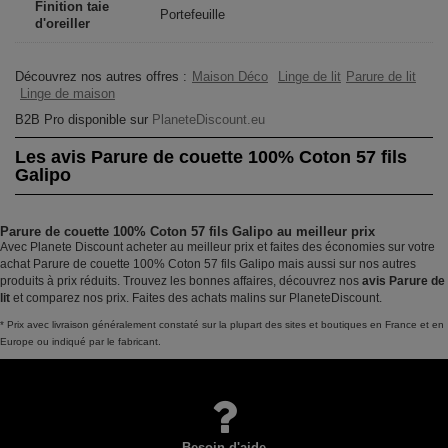
Finition taie
Portefeuille
d'oreiller
Découvrez nos autres offres :
Maison Déco
Linge de lit
Parure de lit
Linge de maison
B2B Pro disponible sur
PlaneteDiscount.eu
Les avis Parure de couette 100% Coton 57 fils
Galipo
Parure de couette 100% Coton 57 fils Galipo au meilleur prix
Avec Planete Discount acheter au meilleur prix et faites des économies sur votre
achat Parure de couette 100% Coton 57 fils Galipo mais aussi sur nos autres
produits à prix réduits. Trouvez les bonnes affaires, découvrez nos
avis Parure de
lit
et comparez nos prix. Faites des achats malins sur PlaneteDiscount.
* Prix avec livraison généralement constaté sur la plupart des sites et boutiques en France et en
Europe ou indiqué par le fabricant.
Besoin d'aide