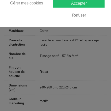
Gérer mes cookies
Accepter
Descriptif technique
Refuser
Certification
Oeko-Tex®
Matériaux
Coton
Conseils
Lavable en machine à 40°C et repassage
d'entretien
facile
Nombre de
Tissage serré - 57 fils /cm²
fils
Finition
housse de
Rabat
couette
Dimensions
240x260 cm, 220x240 cm
(cm)
Couleur
Motifs
marketing