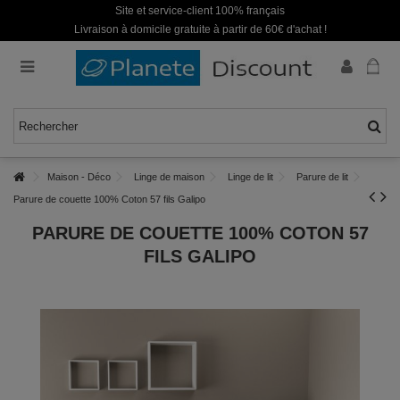
Site et service-client 100% français
Livraison à domicile gratuite à partir de 60€ d'achat !
Maison - Déco
Linge de maison
Linge de lit
Parure de lit
Parure de couette 100% Coton 57 fils Galipo
PARURE DE COUETTE 100% COTON 57
FILS GALIPO