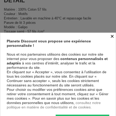
DÉTAIL
Matière : 100% Coton 57 fils
Couleur : Motifs
Entretien : Lavable en machine à 40°C et repassage facile
Parure de lit 3 pièces
Modèle : Galipo
Tissage serré - 57 fils /cm²
×
Finition housse de couette : Rabat
Finition taie d'oreiller : Portefeuille
Planete Discount vous propose une expérience
personnalisée !
DIMENSIONS & GUIDE
Nous et nos partenaires utilisons des cookies sur notre site
internet pour vous proposer des
contenus personnalisés et
Housse de couette
adaptés
à vos centres d’intérêt, analyser le trafic et la
140 x 200 cm : 1 personne
performance du site.
200 x 200 cm : 1-2 personnes
En cliquant sur « Accepter », vous consentez à l'utilisation de
220 x 240 cm : 2 personnes
tous les cookies placés sur notre site. En cliquant sur «
240 x 260 cm : 2 personnes
Continuer sans accepter », seuls les cookies strictement
Taie d'oreiller 63 x 63 cm
nécessaires au fonctionnement du site seront utilisés.
Pour choisir ou modifier vos préférences cookies ainsi que
CONTENU
retirer votre consentement à tout moment, cliquez sur « Gérer
mes cookies ». Pour en savoir plus sur les cookies et les
données personnelles que nous utilisons,
consultez notre
1 housse de couette imprimée Galipo
politique en matière de confidentialité et de cookies.
Taie d'oreiller imprimée (1 taie pour la taille 140 x 200 cm, 2 taies pour
les autres tailles)