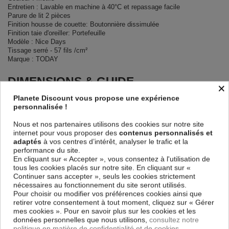
Entretien : Lavable en machine à 40°C et repassage facile
Parure de lit 2 pièces
Finition housse de couette: Boutonnière dissimulée
Finition taie d'oreiller: Portefeuille
Modèle : Nice Days
Tissage serré - 57 fils /cm²
Marque : TODAY
DIMENSIONS & GUIDE
×
Planete Discount vous propose une expérience
Housse de couette
personnalisée !
140 x 200 cm : 1 personne
200 x 200 cm : 1-2 personnes
Nous et nos partenaires utilisons des cookies sur notre site
220 x 240 cm : 2 personnes
internet pour vous proposer des
contenus personnalisés et
240 x 260 cm : 2 personnes
adaptés
à vos centres d’intérêt, analyser le trafic et la
Taie d'oreiller 63 x 63 cm
performance du site.
En cliquant sur « Accepter », vous consentez à l'utilisation de
CONTENU
tous les cookies placés sur notre site. En cliquant sur «
Continuer sans accepter », seuls les cookies strictement
1 housse de couette imprimée Nice Days 140x200 cm
nécessaires au fonctionnement du site seront utilisés.
Taie d'oreiller imprimée (1 taie pour la taille 140 x 200 cm, 2 taies pour
Pour choisir ou modifier vos préférences cookies ainsi que
les autres tailles)
retirer votre consentement à tout moment, cliquez sur « Gérer
mes cookies ». Pour en savoir plus sur les cookies et les
données personnelles que nous utilisons,
consultez notre
Descriptif technique
politique en matière de confidentialité et de cookies.