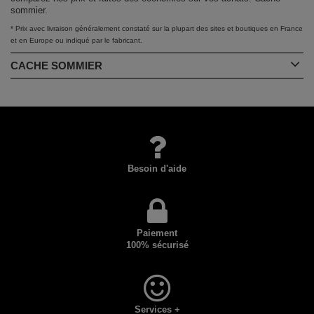
sommier.
* Prix avec livraison généralement constaté sur la plupart des sites et boutiques en France
et en Europe ou indiqué par le fabricant.
CACHE SOMMIER
Besoin d'aide
Paiement
100% sécurisé
Services +