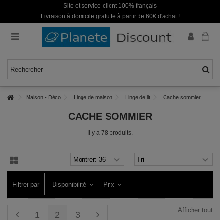
Site et service-client 100% français
Livraison à domicile gratuite à partir de 60€ d'achat !
Maison - Déco
Linge de maison
Linge de lit
Cache sommier
CACHE SOMMIER
Il y a 78 produits.
Filtrer par
Disponibilité
Prix
Afficher tout
1
2
3