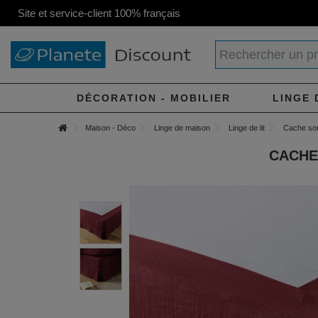
Site et service-client 100% français
DÉCORATION - MOBILIER
LINGE 
Maison - Déco
Linge de maison
Linge de lit
Cache so
CACHE