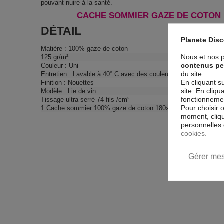
pouvant nuire à la santé.
CACHE SOMMIER GAZE DE COTON U
DÉTAIL
Planete Dis
Matière : 100% gaze de coton
Nous et nos p
125 gr/m²
contenus pe
Couleur : Uni
du site.
Entretien : Lavable à 40° C avec des couleurs similaires - Sèch
En cliquant s
Finition : Nouettes
site. En cliq
Modèle : Lie de vin
fonctionnement
Tissage ultra serré 74 fils /cm²
Pour choisir 
1 Cache sommier 100% gaze de coton 180x200 cm
moment, cliqu
personnelles 
cookies.
Gérer mes