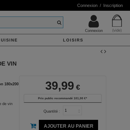
Connexion / Inscription
(vide)
Connexion
CUISINE
LOISIRS
E VIN
39,99
on 180x200
€
Prix public recommandé
101,00 €
*
 de vin
Quantité :
AJOUTER AU PANIER