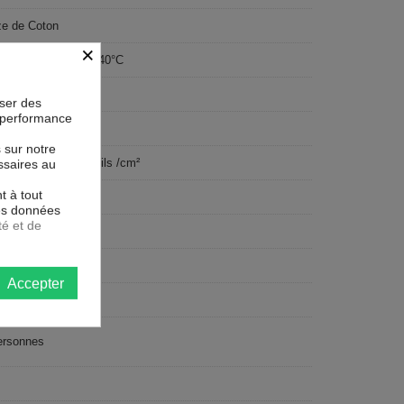
e de Coton
×
able en machine à 40°C
lte
oser des
la performance
s sur notre
sage ultra serré 74 fils /cm²
ssaires au
t à tout
R
les données
té et de
x200 cm
 De Vin
Accepter
tangulaire
ersonnes