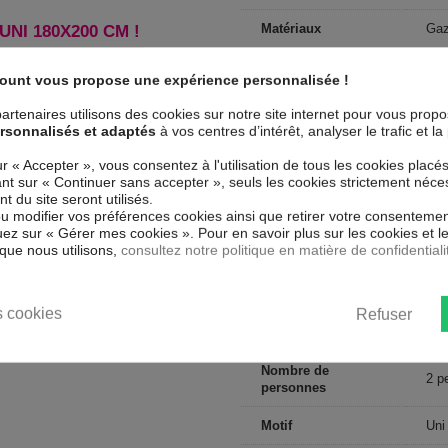
Matériaux
Gaz
NI 180X200 CM !
Conseils d'entretien
Lav
count vous propose une expérience personnalisée !
Type de public
Adu
artenaires utilisons des cookies sur notre site internet pour vous prop
rsonnalisés et adaptés
à vos centres d’intérêt, analyser le trafic et 
Largeur
180
e linge possible
ur « Accepter », vous consentez à l'utilisation de tous les cookies placé
Nombre de fils
Tis
uant sur « Continuer sans accepter », seuls les cookies strictement néce
 du site seront utilisés.
ou modifier vos préférences cookies ainsi que retirer votre consentemen
Collection
HD
ez sur « Gérer mes cookies ». Pour en savoir plus sur les cookies et 
que nous utilisons,
consultez notre politique en matière de confidentiali
Dimensions (cm)
180
Couleur marketing
Lie
 cookies
Refuser
Forme
Rec
Nombre de
2 p
personnes
Motif
Uni