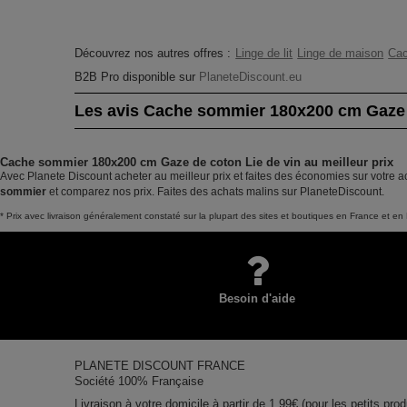
Découvrez nos autres offres :
Linge de lit
Linge de maison
Ca
B2B Pro disponible sur
PlaneteDiscount.eu
Les avis Cache sommier 180x200 cm Gaze 
Cache sommier 180x200 cm Gaze de coton Lie de vin au meilleur prix
Avec Planete Discount acheter au meilleur prix et faites des économies sur votre 
sommier
et comparez nos prix. Faites des achats malins sur PlaneteDiscount.
* Prix avec livraison généralement constaté sur la plupart des sites et boutiques en France et en 
Besoin d'aide
PLANETE DISCOUNT FRANCE
Société 100% Française
Livraison à votre domicile à partir de 1,99€ (pour les petits prod