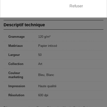
300x210: 50x210 50x210 50x210 50x210 50x210 50x210
350x245: 50x245 50x245 50x245 50x245 50x245 50x245 50x245
Refuser
400x280: 50x280 50x280 50x280 50x280 50x280 50x280 50x280
50x280
Descriptif technique
Grammage
120 g/m²
Matériaux
Papier intissé
Largeur
50
Collection
Art
Couleur
Bleu, Blanc
marketing
Impression
Haute qualité
Résolution
600 dpi