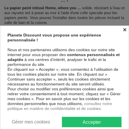
... !
Le papier peint intissé Home, where you ...
solide, résistant à l'eau et
aux rayures est à poser au mur à l'aide d'une colle speciale pour les
papiers peints. Vous pouvez l'installer dans toutes les pièces incluant la
salle de bain et la cuisine.
×
Le Papier peint intissé Textes Home, where you ...
est 100 % sûr,
Planete Discount vous propose une expérience
parfait même pour la chambre à coucher et la chambre des enfants.
personnalisée !
Impression haute qualité : impression numérique en résolution de
600dpi. Les couleurs sont vives et l’impression est résistante à l'eau et
Nous et nos partenaires utilisons des cookies sur notre site
très durable.
internet pour vous proposer des
contenus personnalisés et
Le papier peint dispose d'une surface demi terne, il couvre les
adaptés
à vos centres d’intérêt, analyser le trafic et la
imperfections et laisse respirer le mur.
performance du site.
Notre large choix de papiers peints tendances et modernes constituent
En cliquant sur « Accepter », vous consentez à l'utilisation de
un moyen simple et pas cher de donner une nouvelle touche à vos
tous les cookies placés sur notre site. En cliquant sur «
intérieurs, il y en a pour tous les goût.
Continuer sans accepter », seuls les cookies strictement
Emballage sécurisé pour la livraison
nécessaires au fonctionnement du site seront utilisés.
Avant d’être envoyé, le papier peint est enroulé et mis dans un gros
Pour choisir ou modifier vos préférences cookies ainsi que
carton.
retirer votre consentement à tout moment, cliquez sur « Gérer
Montage facile : Chaque papier peint est partagé en lés de 50 cm.
mes cookies ». Pour en savoir plus sur les cookies et les
Poids: 120 g/m2
données personnelles que nous utilisons,
consultez notre
Dimensions des panneaux Home, where you ... :
politique en matière de confidentialité et de cookies.
100x70: 50x70 50x70
150x105: 50x105 50x105 50x105
200x140: 50x140 50x140 50x140 50x140
Gérer mes cookies
Accepter
250x175: 50x175 50x175 50x175 50x175 50x175