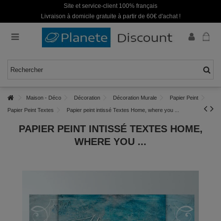
Site et service-client 100% français
Livraison à domicile gratuite à partir de 60€ d'achat !
Maison - Déco
Décoration
Décoration Murale
Papier Peint
Papier Peint Textes
Papier peint intissé Textes Home, where you ...
PAPIER PEINT INTISSÉ TEXTES HOME,
WHERE YOU ...