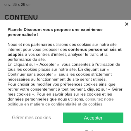
env. 36 x 29 cm
CONTENU
×
1 x Plaque à griller pour barbecue
Planete Discount vous propose une expérience
personnalisée !
Descriptif technique
Nous et nos partenaires utilisons des cookies sur notre site
internet pour vous proposer des
contenus personnalisés et
adaptés
à vos centres d’intérêt, analyser le trafic et la
Matériaux
Aluminium
performance du site.
En cliquant sur « Accepter », vous consentez à l'utilisation de
tous les cookies placés sur notre site. En cliquant sur «
Découvrez nos autres offres :
Tendances
Astucieux
Jardin & Brico
Continuer sans accepter », seuls les cookies strictement
Barbecue Plancha Accessoires
nécessaires au fonctionnement du site seront utilisés.
Pour choisir ou modifier vos préférences cookies ainsi que
B2B Pro disponible sur
PlaneteDiscount.eu
retirer votre consentement à tout moment, cliquez sur « Gérer
mes cookies ». Pour en savoir plus sur les cookies et les
Les avis Plaque plancha à griller avec trous pour
données personnelles que nous utilisons,
consultez notre
barbecue
politique en matière de confidentialité et de cookies.
Gérer mes cookies
Accepter
5