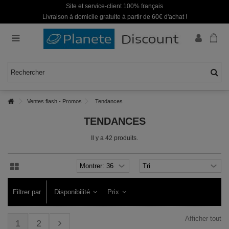
Site et service-client 100% français
Livraison à domicile gratuite à partir de 60€ d'achat !
Ventes flash - Promos
Tendances
TENDANCES
Il y a 42 produits.
Filtrer par
Disponibilité
Prix
Afficher tout
1
2