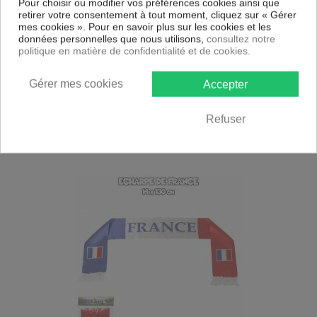
Pour choisir ou modifier vos préférences cookies ainsi que
retirer votre consentement à tout moment, cliquez sur « Gérer
mes cookies ». Pour en savoir plus sur les cookies et les
données personnelles que nous utilisons,
consultez notre
politique en matière de confidentialité et de cookies.
RUPTURE DE STOCK
Lampe à Lave motion magma Rouge
Gérer mes cookies
Accepter
14,99
€
29,98 € *
Refuser