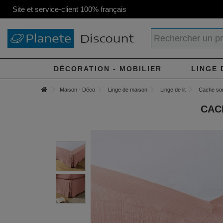
Site et service-client 100% français
DÉCORATION - MOBILIER
LINGE 
Maison - Déco
Linge de maison
Linge de lit
Cache so
CAC