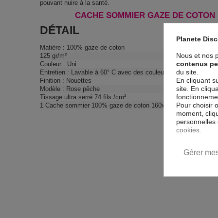
pouvant nuire à la santé.
CACHE SOMMIER GAZE DE COTON U
DÉTAIL
Planete Dis
Matière : 100% gaze de coton
Nous et nos p
125 gr/m²
contenus pe
Couleur : Uni
du site.
Entretien : Lavable à 60° C avec des couleurs similaires - Sèch
En cliquant s
Finition : Nouettes
site. En cliq
Modèle : Rose pêche
fonctionnement
Tissage ultra serré 74 fils /cm²
Pour choisir 
1 Cache sommier 100% gaze de coton 160x200 cm
moment, cliqu
personnelles 
cookies.
Gérer mes