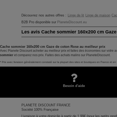
Découvrez nos autres offres :
Linge de lit
Linge de maison
Ca
B2B Pro disponible sur
PlaneteDiscount.eu
Les avis Cache sommier 160x200 cm Gaze
Cache sommier 160x200 cm Gaze de coton Rose au meilleur prix
Avec Planete Discount acheter au meilleur prix et faites des économies sur votre
sommier
et comparez nos prix. Faites des achats malins sur PlaneteDiscount.
* Prix avec livraison généralement constaté sur la plupart des sites et boutiques en France et en 
Besoin d'aide
PLANETE DISCOUNT FRANCE
Société 100% Française
Livraison à votre domicile à partir de 1,99€ (pour les petits prod