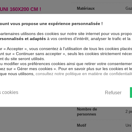
Matériaux
Gaz
NI 160X200 CM !
Conseils d'entretien
Lav
count vous propose une expérience personnalisée !
Type de public
Adu
artenaires utilisons des cookies sur notre site internet pour vous prop
rsonnalisés et adaptés
à vos centres d’intérêt, analyser le trafic et 
Largeur
160
e linge possible
ur « Accepter », vous consentez à l'utilisation de tous les cookies placé
Nombre de fils
Tis
uant sur « Continuer sans accepter », seuls les cookies strictement néce
 du site seront utilisés.
ou modifier vos préférences cookies ainsi que retirer votre consentemen
Collection
HD
ez sur « Gérer mes cookies ». Pour en savoir plus sur les cookies et 
que nous utilisons,
consultez notre politique en matière de confidentiali
Dimensions (cm)
160
Couleur marketing
Ros
 cookies
Refuser
Forme
Rec
Nombre de
2 p
personnes
Motif
Uni