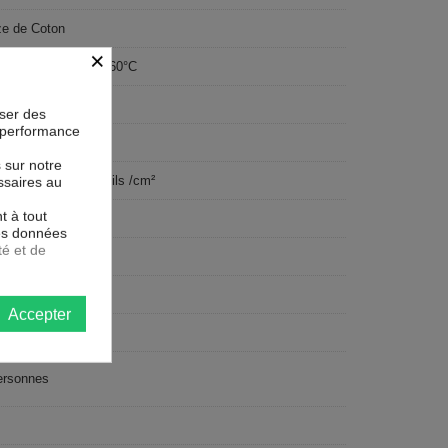
e de Coton
×
able en machine à 60°C
lte
oser des
la performance
s sur notre
sage ultra serré 74 fils /cm²
ssaires au
t à tout
R
les données
té et de
x200 cm
e pêche
Accepter
tangulaire
ersonnes