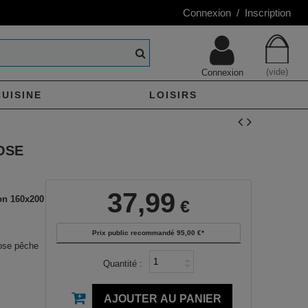
Connexion / Inscription
(vide)
Connexion
CUISINE
LOISIRS
OSE
37,99
on 160x200
€
Prix public recommandé
95,00 €
*
ose pêche
Quantité :
AJOUTER AU PANIER