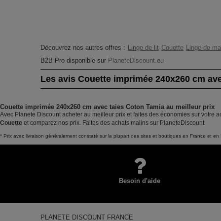
Découvrez nos autres offres :
Linge de lit
Couette
Linge de ma
B2B Pro disponible sur
PlaneteDiscount.eu
Les avis Couette imprimée 240x260 cm ave
Couette imprimée 240x260 cm avec taies Coton Tamia au meilleur prix
Avec Planete Discount acheter au meilleur prix et faites des économies sur votre 
Couette
et comparez nos prix. Faites des achats malins sur PlaneteDiscount.
* Prix avec livraison généralement constaté sur la plupart des sites et boutiques en France et en 
Besoin d'aide
PLANETE DISCOUNT FRANCE