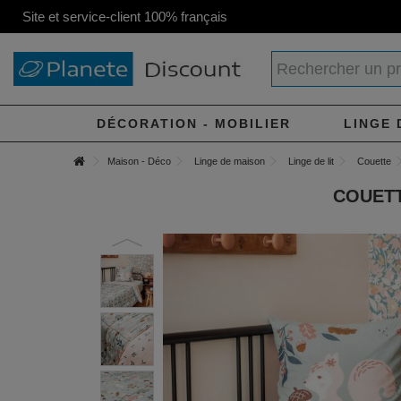
Site et service-client 100% français
DÉCORATION - MOBILIER
LINGE 
Maison - Déco
Linge de maison
Linge de lit
Couette
COUETT