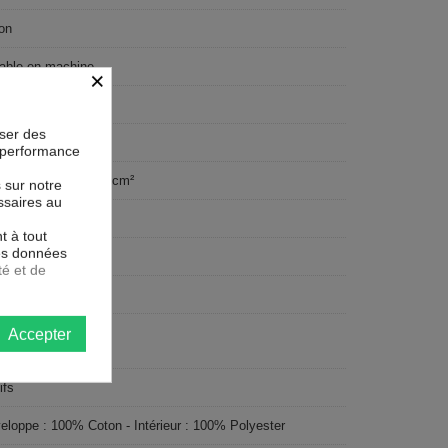
on
able en machine
×
lte
oser des
la performance
sage serré - 57 fils /cm²
s sur notre
ssaires au
x260 cm
t à tout
les données
ticolore
té et de
tangle
Accepter
ersonnes
ifs
eloppe : 100% Coton - Intérieur : 100% Polyester