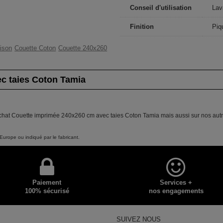
Conseil d'utilisation
Lav
Finition
Piq
ison
Couette Coton
Couette 240x260
c taies Coton Tamia
achat Couette imprimée 240x260 cm avec taies Coton Tamia mais aussi sur nos autre
Europe ou indiqué par le fabricant.
Paiement
Services +
100% sécurisé
nos engagements
SUIVEZ NOUS