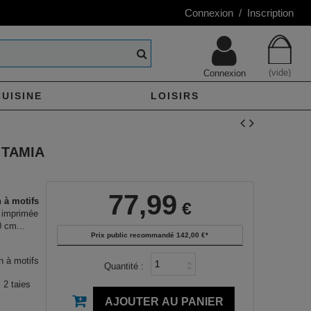
Connexion / Inscription
(vide)
Connexion
CUISINE
LOISIRS
 TAMIA
77,99
 à motifs
€
 imprimée
0 cm...
Prix public recommandé
142,00 €
*
n à motifs
Quantité :
 2 taies
AJOUTER AU PANIER