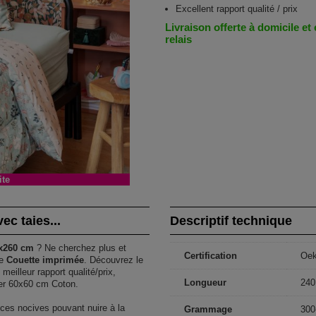
Excellent rapport qualité / prix
Livraison offerte à domicile et
relais
ite
c taies...
Descriptif technique
x260 cm
? Ne cherchez plus et
Certification
Oe
de
Couette imprimée
. Découvrez le
meilleur rapport qualité/prix,
Longueur
240
ler 60x60 cm Coton.
ces nocives pouvant nuire à la
Grammage
300