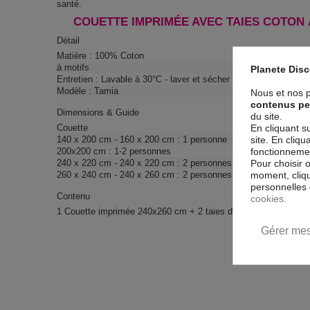
santé.
COUETTE IMPRIMÉE AVEC TAIES COTON À
Détail
Matière : 100% Coton
à motifs
Planete Dis
Entretien : Lavable à 30°C - laver et sécher sur l'envers
Modèle : Tamia
Nous et nos p
contenus pe
Dimensions & Guide
du site.
Couette
En cliquant s
140 x 200 cm - 160 x 200 cm : 1 personne
site. En cliq
200x200 cm : 1-2 personnes
fonctionnement
240 x 220 cm - 240 x 220 cm : 2 personnes
Pour choisir 
260 x 240 cm - 240 x 260 cm : 2 personnes
moment, cliqu
personnelles 
Contenu
cookies.
1 Couette imprimée 240x260 cm + 2 taies d'oreiller 60x60 cm
Gérer mes