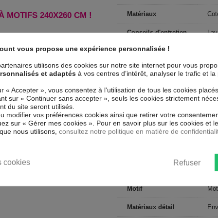
Matériaux
Cot
 MOTIFS 240X260 CM !
Conseils d'entretien
Lav
count vous propose une expérience personnalisée !
Type de public
Adu
artenaires utilisons des cookies sur notre site internet pour vous prop
Largeur
260
rsonnalisés et adaptés
à vos centres d’intérêt, analyser le trafic et 
Nombre de fils
Tis
ur « Accepter », vous consentez à l'utilisation de tous les cookies placé
uant sur « Continuer sans accepter », seuls les cookies strictement néce
Dimensions (cm)
240
 du site seront utilisés.
ou modifier vos préférences cookies ainsi que retirer votre consentemen
ez sur « Gérer mes cookies ». Pour en savoir plus sur les cookies et 
Couleur marketing
Mul
que nous utilisons,
consultez notre politique en matière de confidentiali
Forme
Rec
Nombre de
 cookies
Refuser
2 p
personnes
Motif
Mot
Matériaux détail
Env