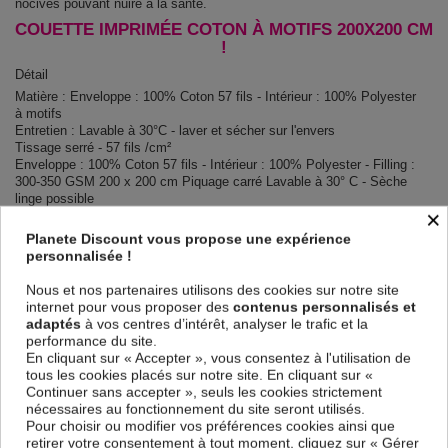
nocives pouvant nuire à la santé.
COUETTE IMPRIMÉE COTON À MOTIFS 200X200 CM
!
Détail
Matière : Enveloppe : 100% Coton 57 fils - Intérieur : 100% Polyester
à motifs
Entretien : Lavable à 30°C - laver et sécher sur l'envers
Tissage serré - 57 fils /cm²
Enveloppe : 100% Coton 57 fils - Intérieur : 100% Polyester - Filling :
300-350 GSM 200 x 200 cm Piquage carré Lavable à 30° C - Sèche
linge possible
×
Contenu
Planete Discount vous propose une expérience
1 couette imprimée 200x200 cm + 2 taies d'oreiller 60x60 cm
personnalisée !
Nous et nos partenaires utilisons des cookies sur notre site
Descriptif technique
internet pour vous proposer des
contenus personnalisés et
adaptés
à vos centres d’intérêt, analyser le trafic et la
performance du site.
Certification
Oeko-Tex®
En cliquant sur « Accepter », vous consentez à l'utilisation de
tous les cookies placés sur notre site. En cliquant sur «
Continuer sans accepter », seuls les cookies strictement
Longueur
200
nécessaires au fonctionnement du site seront utilisés.
Pour choisir ou modifier vos préférences cookies ainsi que
Grammage
300-350g/m²
retirer votre consentement à tout moment, cliquez sur « Gérer