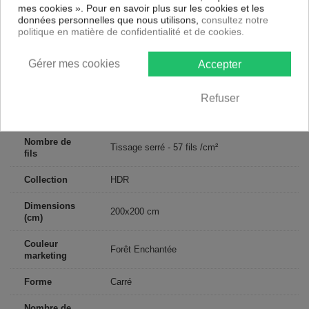
mes cookies ». Pour en savoir plus sur les cookies et les
Matériaux
Coton
données personnelles que nous utilisons,
consultez notre
politique en matière de confidentialité et de cookies.
Conseils
Lavable en machine
d'entretien
Gérer mes cookies
Accepter
Type de
Adulte
public
Refuser
Largeur
200
Nombre de
Tissage serré - 57 fils /cm²
fils
Collection
HDR
Dimensions
200x200 cm
(cm)
Couleur
Forêt Enchantée
marketing
Forme
Carré
Nombre de