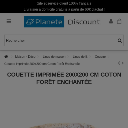
Site et service-client 100% français
Livraison à domicile gratuite à partir de 60€ d'achat !
Maison - Déco
Linge de maison
Linge de lit
Couette
Couette imprimée 200x200 cm Coton Forêt Enchantée
COUETTE IMPRIMÉE 200X200 CM COTON
FORÊT ENCHANTÉE