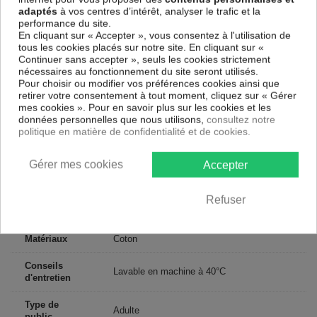
adaptés
à vos centres d’intérêt, analyser le trafic et la
Drap housse
performance du site.
90 x 190-200 cm : 1 personne
En cliquant sur « Accepter », vous consentez à l'utilisation de
140 x 190-200 cm : 1-2 personnes
tous les cookies placés sur notre site. En cliquant sur «
160 x 200 cm : 2 personnes
Continuer sans accepter », seuls les cookies strictement
180 x 200 cm : 2 personnes
nécessaires au fonctionnement du site seront utilisés.
200 x 200 cm : 2 personnes
Pour choisir ou modifier vos préférences cookies ainsi que
retirer votre consentement à tout moment, cliquez sur « Gérer
Contenu
mes cookies ». Pour en savoir plus sur les cookies et les
1 2 draps housse 80x200 cm + bonnet 35
données personnelles que nous utilisons,
consultez notre
politique en matière de confidentialité et de cookies.
Descriptif technique
Gérer mes cookies
Accepter
Certification
Oeko-Tex®
Refuser
Longueur
200
Matériaux
Coton
Conseils
Lavable en machine à 40°C
d'entretien
Type de
Adulte
public