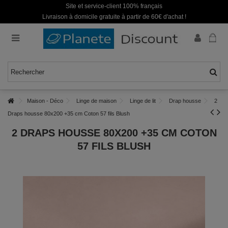
Site et service-client 100% français
Livraison à domicile gratuite à partir de 60€ d'achat !
Maison - Déco
Linge de maison
Linge de lit
Drap housse
2
Draps housse 80x200 +35 cm Coton 57 fils Blush
2 DRAPS HOUSSE 80X200 +35 CM COTON
57 FILS BLUSH