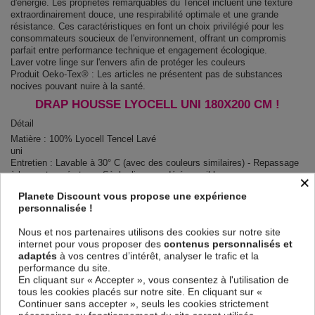
d'énergie. Les propriétés remarquables du Tencel incluent une texture
extraordinairement douce, une respirabilité optimale et une grande
résistance. Ces caractéristiques en font un choix privilégié pour les
consommateurs soucieux de l'environnement, offrant un compromis
parfait entre performance technique et engagement écologique.
Laver votre linge sur l'envers afin de protéger les couleurs
Produit Oeko-Tex® : Les articles ne présentent pas de substances
nocives pouvant nuire à la santé.
DRAP HOUSSE LYOCELL UNI 180X200 CM !
Détail
Matière : 100% Lyocell Tencel Lavé
uni
Entretien : Lavable à 30° C (avec des couleurs similaires) - Repassage
à basse température - Sèche linge modéré possible
×
100% Lyocell Tencel lavé - 320 TC - 135 GSM 180 x 200 cm Hauteur
Planete Discount vous propose une expérience
de bonnet : 35 cm Lavable à 30° C (avec des couleurs similaires) -
personnalisée !
Repassage à basse température - Sèche linge modéré possible
Nous et nos partenaires utilisons des cookies sur notre site
Contenu
internet pour vous proposer des
contenus personnalisés et
+ 1 drap housse 180x200 cm
adaptés
à vos centres d’intérêt, analyser le trafic et la
performance du site.
En cliquant sur « Accepter », vous consentez à l'utilisation de
Descriptif technique
tous les cookies placés sur notre site. En cliquant sur «
Continuer sans accepter », seuls les cookies strictement