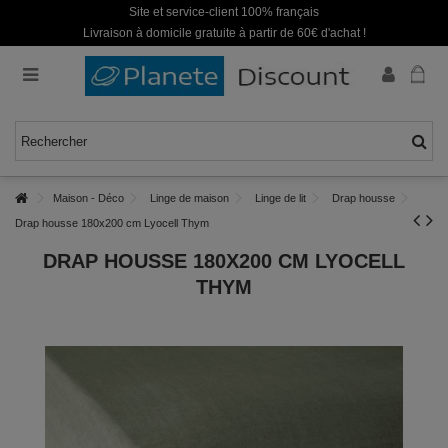
Site et service-client 100% français
Livraison à domicile gratuite à partir de 60€ d'achat !
Maison - Déco
Linge de maison
Linge de lit
Drap housse
Drap housse 180x200 cm Lyocell Thym
DRAP HOUSSE 180X200 CM LYOCELL
THYM