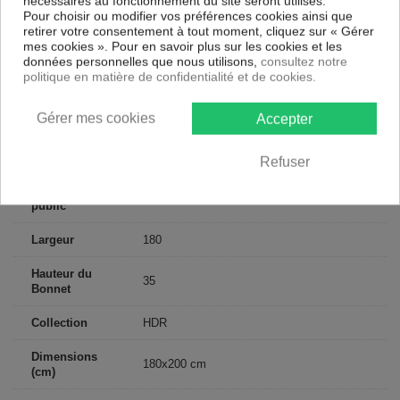
nécessaires au fonctionnement du site seront utilisés.
Certification
Oeko-Tex®
Pour choisir ou modifier vos préférences cookies ainsi que
retirer votre consentement à tout moment, cliquez sur « Gérer
Longueur
200
mes cookies ». Pour en savoir plus sur les cookies et les
données personnelles que nous utilisons,
consultez notre
Grammage
135g/m²
politique en matière de confidentialité et de cookies.
Matériaux
Lyocell
Gérer mes cookies
Accepter
Conseils
Lavable en machine
d'entretien
Refuser
Type de
Adulte
public
Largeur
180
Hauteur du
35
Bonnet
Collection
HDR
Dimensions
180x200 cm
(cm)