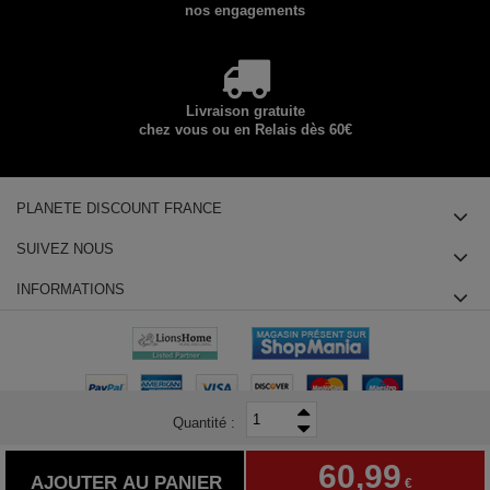
nos engagements
Livraison gratuite
chez vous ou en Relais dès 60€
PLANETE DISCOUNT FRANCE
SUIVEZ NOUS
INFORMATIONS
Quantité :
© 2025 Planete Discount SAS, Tous droits réservés - siège social : 14
60,99
chemin des Groseilliers 91760 ITTEVILLE - Téléphone : +33180855415
AJOUTER AU PANIER
€