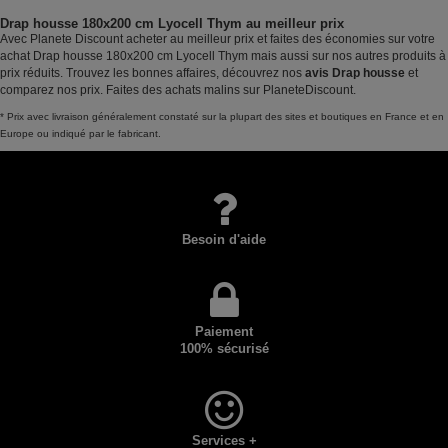
Drap housse 180x200 cm Lyocell Thym au meilleur prix
Avec Planete Discount acheter au meilleur prix et faites des économies sur votre
achat Drap housse 180x200 cm Lyocell Thym mais aussi sur nos autres produits à
prix réduits. Trouvez les bonnes affaires, découvrez nos
avis Drap housse
et
comparez nos prix. Faites des achats malins sur PlaneteDiscount.
* Prix avec livraison généralement constaté sur la plupart des sites et boutiques en France et en
Europe ou indiqué par le fabricant.
Besoin d'aide
Paiement
100% sécurisé
Services +