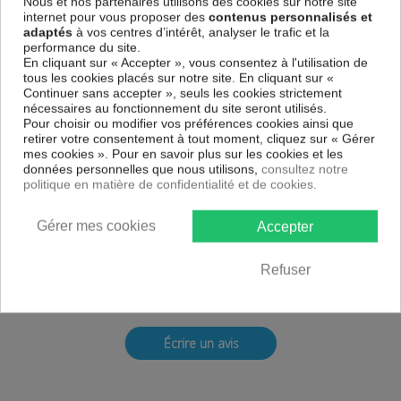
Nous et nos partenaires utilisons des cookies sur notre site
internet pour vous proposer des
contenus personnalisés et
1 X Drapeau France.
adaptés
à vos centres d’intérêt, analyser le trafic et la
performance du site.
Garantie 1 an
CE - FC - RoHS
En cliquant sur « Accepter », vous consentez à l'utilisation de
tous les cookies placés sur notre site. En cliquant sur «
le drapeau France
Continuer sans accepter », seuls les cookies strictement
nécessaires au fonctionnement du site seront utilisés.
Découvrez nos autres offres :
Articles Supporter
France
Pour choisir ou modifier vos préférences cookies ainsi que
B2B Pro disponible sur
PlaneteDiscount.eu
retirer votre consentement à tout moment, cliquez sur « Gérer
mes cookies ». Pour en savoir plus sur les cookies et les
Les avis Drapeau avec baguette - FRANCE 45 x
données personnelles que nous utilisons,
consultez notre
30 cm
politique en matière de confidentialité et de cookies.
Gérer mes cookies
Accepter
5
Refuser
Basé sur 2 avis
Écrire un avis