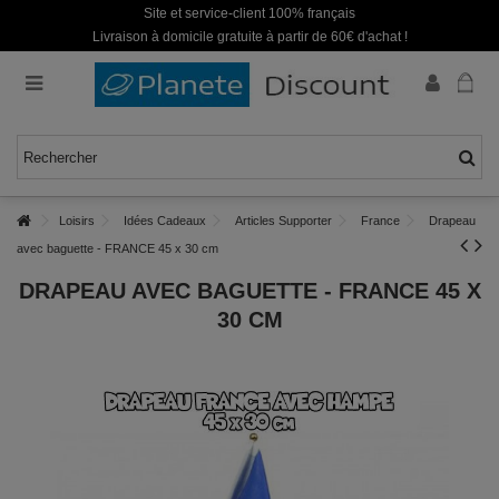
Site et service-client 100% français
Livraison à domicile gratuite à partir de 60€ d'achat !
Loisirs
Idées Cadeaux
Articles Supporter
France
Drapeau
avec baguette - FRANCE 45 x 30 cm
DRAPEAU AVEC BAGUETTE - FRANCE 45 X
30 CM