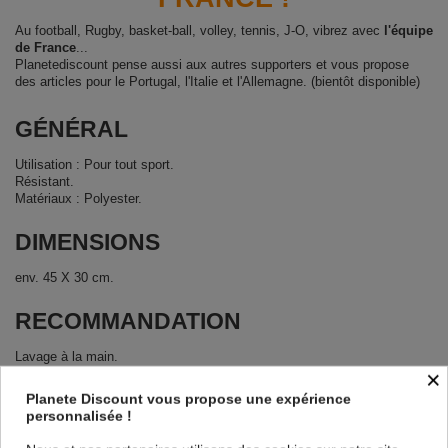
Au football, Rugby, basket-ball, volley, tennis, J-O, vibrez avec
l'équipe
de France
...
Planetediscount pense aussi aux autres supporters et vous propose
des articles pour le Portugal, l'Italie et l'Allemagne. (bientôt disponible)
GÉNÉRAL
Utilisation : Pour tout sport.
Résistant.
Matériaux : Polyester.
DIMENSIONS
env. 45 X 30 cm.
RECOMMANDATION
Lavage à la main.
×
Ne pas repasser.
Ne pas mettre au sèche linge.
Planete Discount vous propose une expérience
personnalisée !
CONTENU