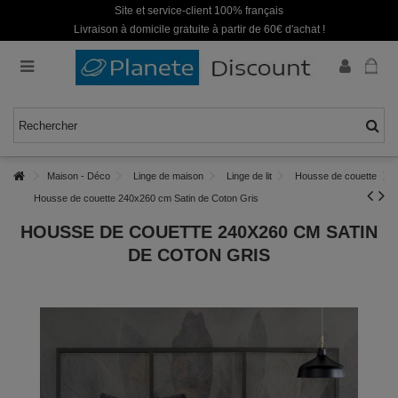
Site et service-client 100% français
Livraison à domicile gratuite à partir de 60€ d'achat !
Maison - Déco
Linge de maison
Linge de lit
Housse de couette
Housse de couette 240x260 cm Satin de Coton Gris
HOUSSE DE COUETTE 240X260 CM SATIN
DE COTON GRIS