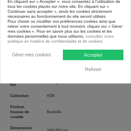
En cliquant sur « Accepter », vous consentez à l'utilisation de
Certification
Oeko-Tex®
tous les cookies placés sur notre site. En cliquant sur «
Continuer sans accepter », seuls les cookies strictement
Longueur
240
nécessaires au fonctionnement du site seront utilisés.
Pour choisir ou modifier vos préférences cookies ainsi que
Matériaux
Satin de Coton
retirer votre consentement à tout moment, cliquez sur « Gérer
mes cookies ». Pour en savoir plus sur les cookies et les
données personnelles que nous utilisons,
consultez notre
Conseils
Lavable en machine
politique en matière de confidentialité et de cookies.
d'entretien
Type de
Gérer mes cookies
Adulte
Accepter
public
Largeur
260
Refuser
Nombre de
Tissage ultra serré 105 fils /cm²
fils
Collection
HDR
Finition
housse de
Bouteille
couette
Dimensions
240x260 cm