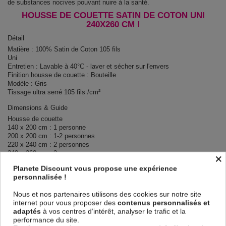
de substances nocives pouvant nuire à la santé.
HOUSSE DE COUETTE SATIN DE COTON UNI
240X260 CM !
Détail
Matière : 100% Satin de Coton 105 fils
Uni
Entretien : Lavable à 40°C - laver et sécher sur l'envers
Finition housse de couette : Bouteille
Modèle : Gris
Tissage ultra serré 105 fils /cm²
Dimensions & Guide
Housse de couette
140 x 200 cm : 1 personne
200 x 200 cm : 1-2 personnes
220 x 240 cm : 2 personnes
240 x 260 cm : 2 personnes
×
Planete Discount vous propose une expérience
Contenu
personnalisée !
1 housse de couette 260x240 cm
Nous et nos partenaires utilisons des cookies sur notre site
internet pour vous proposer des
contenus personnalisés et
Descriptif technique
adaptés
à vos centres d’intérêt, analyser le trafic et la
performance du site.