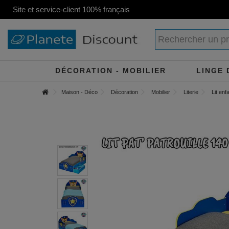
Site et service-client 100% français
DÉCORATION - MOBILIER
LINGE 
Maison - Déco
Décoration
Mobilier
Literie
Lit enf