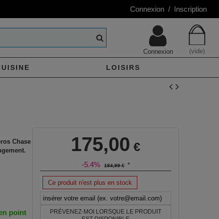
Connexion / Inscription
(vide)
Connexion
CUISINE
LOISIRS
175,00
héros Chase
€
angement.
-5.4%
*
184,99 €
Ce produit n'est plus en stock
 en point
PRÉVENEZ-MOI LORSQUE LE PRODUIT