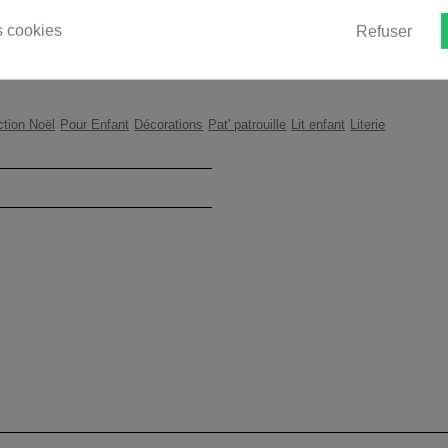
 cookies
Refuser
ction Noël
Pour Enfant
Décorations
Pat' patrouille
Lit enfant
Literie