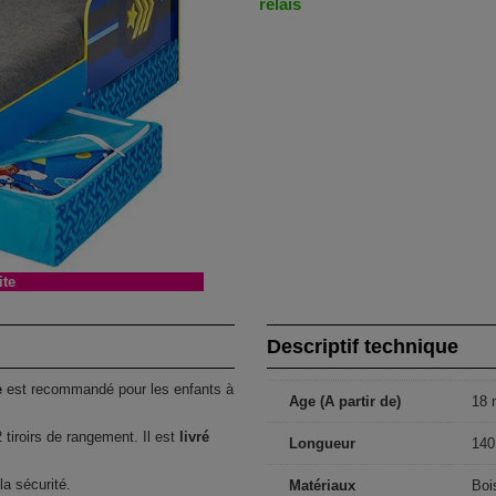
relais
ite
Descriptif technique
e
est recommandé pour les enfants à
Age (A partir de)
18 
tiroirs de rangement. Il est
livré
Longueur
140
a sécurité.
Matériaux
Boi