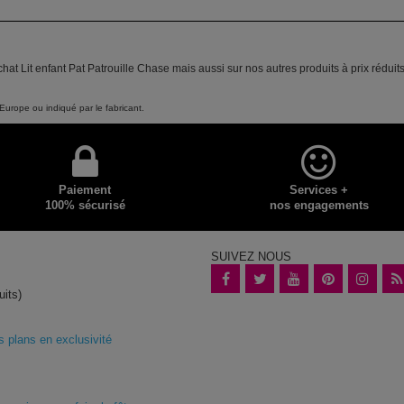
hat Lit enfant Pat Patrouille Chase mais aussi sur nos autres produits à prix rédui
Europe ou indiqué par le fabricant.
Paiement
Services +
100% sécurisé
nos engagements
SUIVEZ NOUS
uits)
plans en exclusivité