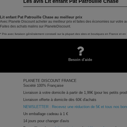
Les avis Lit enfant Pat Patrouille Chase
Lit enfant Pat Patrouille Chase au meilleur prix
Avec Planete Discount acheter au meilleur prix et faites des économies sur votre ac
Faites des achats malins sur PlaneteDiscount.
* Prix avec livraison généralement constaté sur la plupart des sites et boutiques en France et en 
Besoin d'aide
PLANETE DISCOUNT FRANCE
Société 100% Française
Livraison à votre domicile à partir de 1,99€ (pour les petits prod
Livraison offerte à domicile dès 60€ d'achats
NEWSLETTER : Recevez une réduction de 5€ et tous nos bons 
Un emballage cadeau à 1 €
14 jours pour changer d'avis