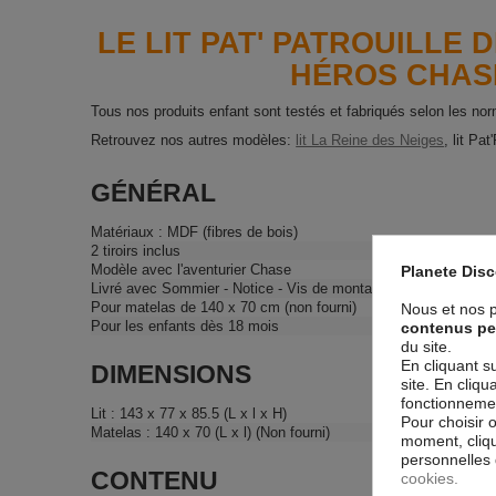
LE LIT PAT' PATROUILLE 
HÉROS CHASE
Tous nos produits enfant sont testés et fabriqués selon les nor
Retrouvez nos autres modèles:
lit La Reine des Neiges
, lit Pat
GÉNÉRAL
Matériaux : MDF (fibres de bois)
2 tiroirs inclus
Modèle avec l'aventurier Chase
Planete Dis
Livré avec Sommier - Notice - Vis de montage
Pour matelas de 140 x 70 cm (non fourni)
Nous et nos p
Pour les enfants dès 18 mois
contenus pe
du site.
En cliquant s
DIMENSIONS
site. En cliq
fonctionnement
Lit : 143 x 77 x 85.5 (L x l x H)
Pour choisir 
Matelas : 140 x 70 (L x l) (Non fourni)
moment, cliqu
personnelles 
CONTENU
cookies.