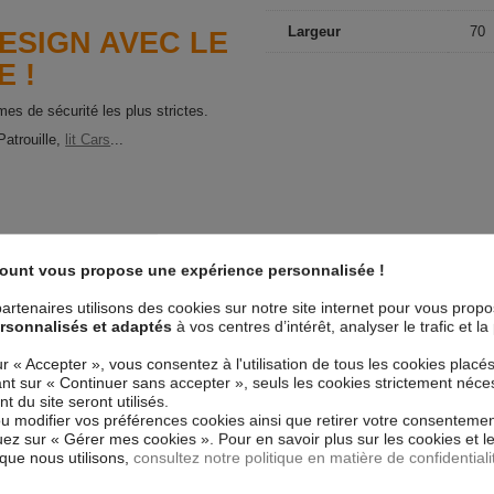
Largeur
70
DESIGN AVEC LE
 !
mes de sécurité les plus strictes.
'Patrouille,
lit Cars
...
count vous propose une expérience personnalisée !
artenaires utilisons des cookies sur notre site internet pour vous prop
rsonnalisés et adaptés
à vos centres d’intérêt, analyser le trafic et 
ur « Accepter », vous consentez à l'utilisation de tous les cookies placé
uant sur « Continuer sans accepter », seuls les cookies strictement néce
 du site seront utilisés.
ou modifier vos préférences cookies ainsi que retirer votre consentemen
ez sur « Gérer mes cookies ». Pour en savoir plus sur les cookies et 
que nous utilisons,
consultez notre politique en matière de confidentiali