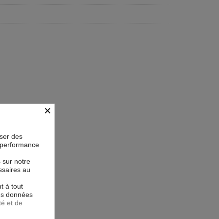
×
oser des
la performance
s sur notre
ssaires au
t à tout
les données
té et de