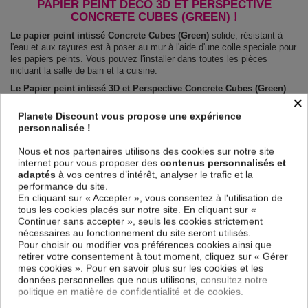
PAPIER PEINT DÉCO 3D ET PERSPECTIVE
CONCRETE CUBES (GREEN) !
Le papier peint intissé Concrete Cubes (Green)
solide, résistant à
l'eau et aux rayures est à poser au mur à l'aide d'une colle speciale pour
les papiers peints. Vous pouvez l'installer dans toutes les pièces
incluant la salle de bain et la cuisine.
Le Papier peint intissé 3D et Perspective Concrete Cubes (Green)
×
est 100 % sûr, parfait même pour la chambre à coucher et la chambre
des enfants. Impression haute qualité : impression numérique en
Planete Discount vous propose une expérience
résolution de 600dpi. Les couleurs sont vives et l’impression est
personnalisée !
résistante à l'eau et très durable.
Le papier peint dispose d'une surface demi terne, il couvre les
Nous et nos partenaires utilisons des cookies sur notre site
imperfections et laisse respirer le mur.
internet pour vous proposer des
contenus personnalisés et
adaptés
à vos centres d’intérêt, analyser le trafic et la
Notre large choix de papiers peints tendances et modernes constituent
performance du site.
un moyen simple et pas cher de donner une nouvelle touche à vos
En cliquant sur « Accepter », vous consentez à l'utilisation de
intérieurs, il y en a pour tous les goût.
tous les cookies placés sur notre site. En cliquant sur «
Emballage sécurisé pour la livraison
Continuer sans accepter », seuls les cookies strictement
Avant d’être envoyé, le papier peint est enroulé et mis dans un gros
nécessaires au fonctionnement du site seront utilisés.
carton.
Pour choisir ou modifier vos préférences cookies ainsi que
Montage facile : Chaque papier peint est partagé en lés de 50 cm.
retirer votre consentement à tout moment, cliquez sur « Gérer
Poids: 120 g/m2
mes cookies ». Pour en savoir plus sur les cookies et les
Dimensions des panneaux Concrete Cubes (Green) :
données personnelles que nous utilisons,
consultez notre
100x70: 50x70 50x70
politique en matière de confidentialité et de cookies.
150x105: 50x105 50x105 50x105
200x140: 50x140 50x140 50x140 50x140