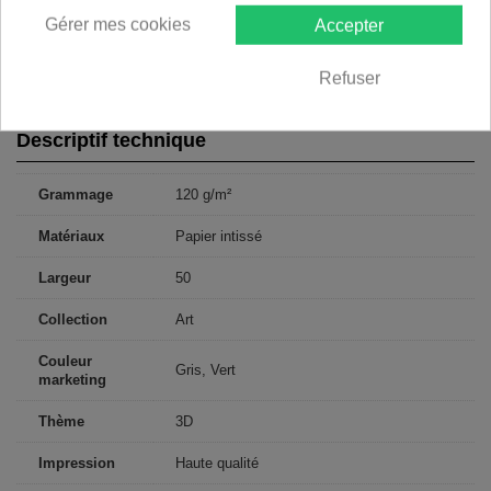
250x175: 50x175 50x175 50x175 50x175 50x175
Gérer mes cookies
Accepter
300x210: 50x210 50x210 50x210 50x210 50x210 50x210
350x245: 50x245 50x245 50x245 50x245 50x245 50x245 50x245
400x280: 50x280 50x280 50x280 50x280 50x280 50x280 50x280
Refuser
50x280
Descriptif technique
Grammage
120 g/m²
Matériaux
Papier intissé
Largeur
50
Collection
Art
Couleur
Gris, Vert
marketing
Thème
3D
Impression
Haute qualité