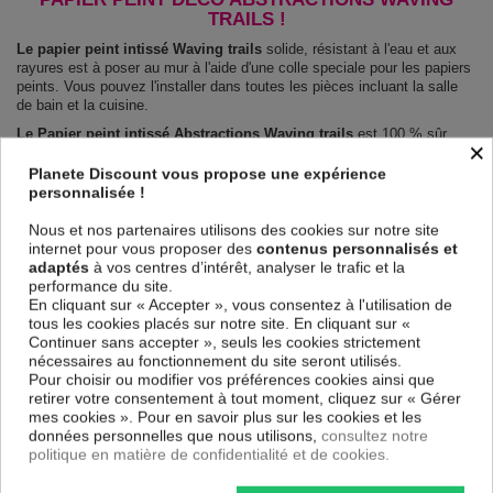
TRAILS !
Le papier peint intissé Waving trails
solide, résistant à l'eau et aux
rayures est à poser au mur à l'aide d'une colle speciale pour les papiers
peints. Vous pouvez l'installer dans toutes les pièces incluant la salle
de bain et la cuisine.
Le Papier peint intissé Abstractions Waving trails
est 100 % sûr,
×
parfait même pour la chambre à coucher et la chambre des enfants.
Impression haute qualité : impression numérique en résolution de
Planete Discount vous propose une expérience
600dpi. Les couleurs sont vives et l’impression est résistante à l'eau et
personnalisée !
très durable.
Le papier peint dispose d'une surface demi terne, il couvre les
Nous et nos partenaires utilisons des cookies sur notre site
imperfections et laisse respirer le mur.
internet pour vous proposer des
contenus personnalisés et
adaptés
à vos centres d’intérêt, analyser le trafic et la
Notre large choix de papiers peints tendances et modernes constituent
performance du site.
un moyen simple et pas cher de donner une nouvelle touche à vos
En cliquant sur « Accepter », vous consentez à l'utilisation de
intérieurs, il y en a pour tous les goût.
tous les cookies placés sur notre site. En cliquant sur «
Emballage sécurisé pour la livraison
Continuer sans accepter », seuls les cookies strictement
Avant d’être envoyé, le papier peint est enroulé et mis dans un gros
nécessaires au fonctionnement du site seront utilisés.
carton.
Pour choisir ou modifier vos préférences cookies ainsi que
Montage facile : Chaque papier peint est partagé en lés de 50 cm.
retirer votre consentement à tout moment, cliquez sur « Gérer
Poids: 120 g/m2
mes cookies ». Pour en savoir plus sur les cookies et les
Dimensions des panneaux Waving trails :
données personnelles que nous utilisons,
consultez notre
100x70: 50x70 50x70
politique en matière de confidentialité et de cookies.
150x105: 50x105 50x105 50x105
200x140: 50x140 50x140 50x140 50x140