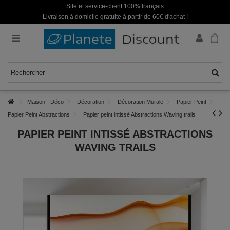
Site et service-client 100% français
Livraison à domicile gratuite à partir de 60€ d'achat !
Maison - Déco
Décoration
Décoration Murale
Papier Peint
Papier Peint Abstractions
Papier peint intissé Abstractions Waving trails
PAPIER PEINT INTISSÉ ABSTRACTIONS
WAVING TRAILS