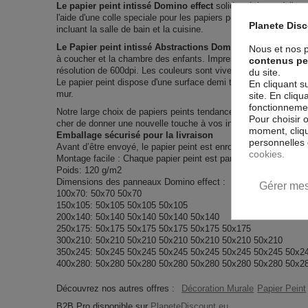
Le papier peint intissé Domino effect
solide, résistant à l'ea
l'aide d'une colle speciale pour les papiers peints. Vous pouvez 
Planete Dis
incluant la salle de bain et la cuisine.
Le Papier peint intissé Abstractions Domino effect
est 100 
Nous et nos p
à coucher et la chambre des enfants. Impression haute qualité
contenus pe
résolution de 600dpi. Les couleurs sont vives et l’impression est
du site.
Le papier peint dispose d'une surface demi terne, il couvre les i
En cliquant s
mur.
site. En cliq
fonctionnement
Notre large choix de papiers peints tendances et modernes co
Pour choisir 
cher de donner une nouvelle touche à vos intérieurs, il y en a p
moment, cliqu
Emballage sécurisé pour la livraison
personnelles 
Avant d’être envoyé, le papier peint est enroulé et mis dans un
cookies.
Montage facile : Chaque papier peint est partagé en lés de 50 
Poids: 120 g/m2
Dimensions des panneaux Domino effect :
Gérer mes
100x70: 50x70 50x70
150x105: 50x105 50x105 50x105
200x140: 50x140 50x140 50x140 50x140
250x175: 50x175 50x175 50x175 50x175 50x175
300x210: 50x210 50x210 50x210 50x210 50x210 50x210
350x245: 50x245 50x245 50x245 50x245 50x245 50x245 50x2
400x280: 50x280 50x280 50x280 50x280 50x280 50x280 50x2
Découvrez nos autres offres :
Décoration Murale
Papier Peint
B2B Pro disponible sur
PlaneteDiscount.eu