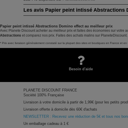
Les avis Papier peint intissé Abstractions
Papier peint intissé Abstractions Domino effect au meilleur prix
Avec Planete Discount acheter au meilleur prix et faites des économies sur votre ac
Abstractions
et comparez nos prix. Faites des achats malins sur PlaneteDiscount.
* Prix avec livraison généralement constaté sur la plupart des sites et boutiques en France et en 
Besoin d'aide
PLANETE DISCOUNT FRANCE
Société 100% Française
Livraison à votre domicile à partir de 1,99€ (pour les petits prod
Livraison offerte à domicile dès 60€ d'achats
NEWSLETTER : Recevez une réduction de 5€ et tous nos bons 
Un emballage cadeau à 1 €