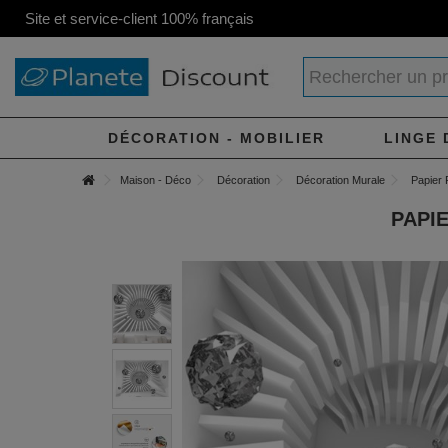
Site et service-client 100% français
DÉCORATION - MOBILIER
LINGE 
Maison - Déco
Décoration
Décoration Murale
Papier 
PAPI