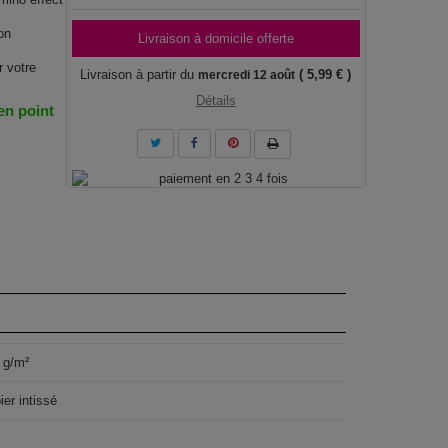
on
Livraison à domicile offerte
r votre
Livraison à partir du
( 5,99 € )
mercredi 12 août
Détails
 en point
 g/m²
ier intissé