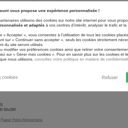
u et aux rayures est à poser au mur à
l'installer dans toutes les pièces
Collection
Art
count vous propose une expérience personnalisée !
Couleur marketing
Bla
% sûr, parfait même pour la chambre
artenaires utilisons des cookies sur notre site internet pour vous prop
 : impression numérique en
rsonnalisés et adaptés
à vos centres d’intérêt, analyser le trafic et 
 résistante à l'eau et très durable.
Thème
Mod
mperfections et laisse respirer le
ur « Accepter », vous consentez à l'utilisation de tous les cookies placé
uant sur « Continuer sans accepter », seuls les cookies strictement néce
Impression
Hau
 du site seront utilisés.
nstituent un moyen simple et pas
ou modifier vos préférences cookies ainsi que retirer votre consentemen
our tous les goût.
Résolution
600
ez sur « Gérer mes cookies ». Pour en savoir plus sur les cookies et 
que nous utilisons,
consultez notre politique en matière de confidentiali
 gros carton.
cm.
 cookies
Refuser
45
80 50x280
Papier Peint Abstractions