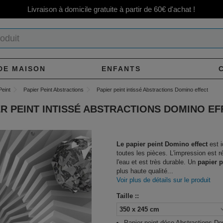
Livraison à domicile gratuite à partir de 60€ d'achat !
DE MAISON
ENFANTS
Peint
Papier Peint Abstractions
Papier peint intissé Abstractions Domino effect
ER PEINT INTISSÉ ABSTRACTIONS DOMINO EF
Le papier peint Domino effect
est i
toutes les pièces. L'impression est r
l'eau et est très durable. Un
papier p
plus haute qualité...
Voir plus de détails sur le produit
Taille ::
Papier peint déco Abstractions Do