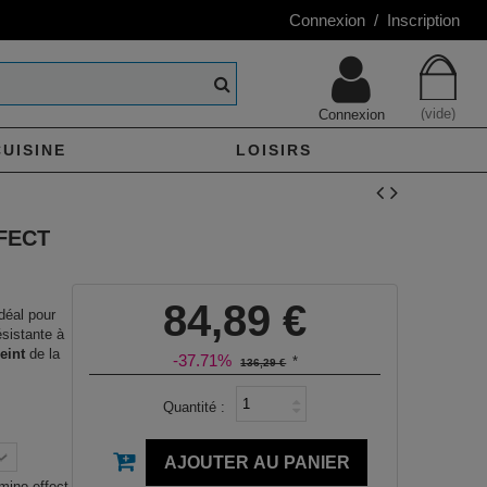
Connexion / Inscription
(vide)
Connexion
CUISINE
LOISIRS
FECT
84,89 €
déal pour
ésistante à
eint
de la
-37.71%
*
136,29 €
Quantité :
AJOUTER AU PANIER
mino effect