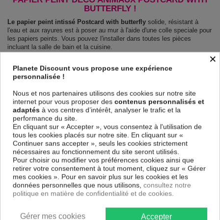
BUTTERFLY !
Le papier peint intissé Postcard with butterfly
solide, résistant à
l'eau et aux rayures est à poser au mur à l'aide d'une colle speciale pour
les papiers peints. Vous pouvez l'installer dans toutes les pièces
incluant la salle de bain et la cuisine.
×
Le Papier peint intissé Animaux Postcard with butterfly
est 100 %
Planete Discount vous propose une expérience
sûr, parfait même pour la chambre à coucher et la chambre des enfants.
personnalisée !
Impression haute qualité : impression numérique en résolution de
600dpi. Les couleurs sont vives et l’impression est résistante à l'eau et
Nous et nos partenaires utilisons des cookies sur notre site
très durable.
internet pour vous proposer des
contenus personnalisés et
Le papier peint dispose d'une surface demi terne, il couvre les
adaptés
à vos centres d’intérêt, analyser le trafic et la
imperfections et laisse respirer le mur.
performance du site.
Notre large choix de papiers peints tendances et modernes constituent
En cliquant sur « Accepter », vous consentez à l'utilisation de
un moyen simple et pas cher de donner une nouvelle touche à vos
tous les cookies placés sur notre site. En cliquant sur «
intérieurs, il y en a pour tous les goût.
Continuer sans accepter », seuls les cookies strictement
Emballage sécurisé pour la livraison
nécessaires au fonctionnement du site seront utilisés.
Avant d’être envoyé, le papier peint est enroulé et mis dans un gros
Pour choisir ou modifier vos préférences cookies ainsi que
carton.
retirer votre consentement à tout moment, cliquez sur « Gérer
Montage facile : Chaque papier peint est partagé en lés de 50 cm.
mes cookies ». Pour en savoir plus sur les cookies et les
Poids: 120 g/m2
données personnelles que nous utilisons,
consultez notre
Dimensions des panneaux Postcard with butterfly :
politique en matière de confidentialité et de cookies.
100x70: 50x70 50x70
150x105: 50x105 50x105 50x105
200x140: 50x140 50x140 50x140 50x140
Gérer mes cookies
Accepter