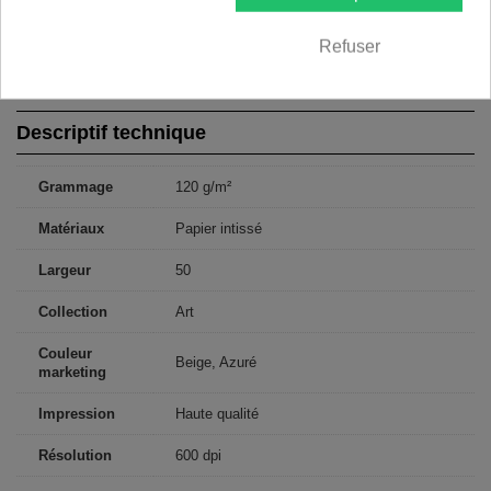
250x175: 50x175 50x175 50x175 50x175 50x175
300x210: 50x210 50x210 50x210 50x210 50x210 50x210
350x245: 50x245 50x245 50x245 50x245 50x245 50x245 50x245
Refuser
400x280: 50x280 50x280 50x280 50x280 50x280 50x280 50x280
50x280
Descriptif technique
Grammage
120 g/m²
Matériaux
Papier intissé
Largeur
50
Collection
Art
Couleur
Beige, Azuré
marketing
Impression
Haute qualité
Résolution
600 dpi