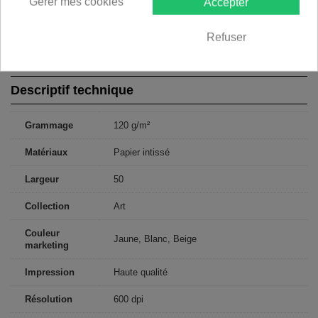
Gérer mes cookies
Accepter
250x175: 50x175 50x175 50x175 50x175 50x175
300x210: 50x210 50x210 50x210 50x210 50x210 50x210
350x245: 50x245 50x245 50x245 50x245 50x245 50x245 50x245
Refuser
400x280: 50x280 50x280 50x280 50x280 50x280 50x280 50x280
50x280
Descriptif technique
Grammage
120 g/m²
Matériaux
Papier intissé
Largeur
50
Collection
Art
Couleur
Jaune, Blanc, Beige
marketing
Impression
Haute qualité
Résolution
600 dpi