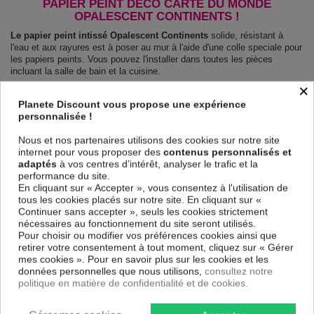
PAPIER PEINT DÉCO CARTE DU MONDE
OPALESCENT CONTINENTS !
Le papier peint intissé Opalescent Continents
solide, résistant à
l'eau et aux rayures est à poser au mur à l'aide d'une colle speciale pour
les papiers peints. Vous pouvez l'installer dans toutes les pièces
incluant la salle de bain et la cuisine.
×
Le Papier peint intissé Carte du monde Opalescent Continents
est
100 % sûr, parfait même pour la chambre à coucher et la chambre des
Planete Discount vous propose une expérience
enfants. Impression haute qualité : impression numérique en résolution
personnalisée !
de 600dpi. Les couleurs sont vives et l’impression est résistante à l'eau
et très durable.
Nous et nos partenaires utilisons des cookies sur notre site
Le papier peint dispose d'une surface demi terne, il couvre les
internet pour vous proposer des
contenus personnalisés et
imperfections et laisse respirer le mur.
adaptés
à vos centres d’intérêt, analyser le trafic et la
performance du site.
Notre large choix de papiers peints tendances et modernes constituent
En cliquant sur « Accepter », vous consentez à l'utilisation de
un moyen simple et pas cher de donner une nouvelle touche à vos
tous les cookies placés sur notre site. En cliquant sur «
intérieurs, il y en a pour tous les goût.
Continuer sans accepter », seuls les cookies strictement
Emballage sécurisé pour la livraison
nécessaires au fonctionnement du site seront utilisés.
Avant d’être envoyé, le papier peint est enroulé et mis dans un gros
Pour choisir ou modifier vos préférences cookies ainsi que
carton.
retirer votre consentement à tout moment, cliquez sur « Gérer
Montage facile : Chaque papier peint est partagé en lés de 50 cm.
mes cookies ». Pour en savoir plus sur les cookies et les
Poids: 120 g/m2
données personnelles que nous utilisons,
consultez notre
Dimensions des panneaux Opalescent Continents :
politique en matière de confidentialité et de cookies.
100x70: 50x70 50x70
150x105: 50x105 50x105 50x105
200x140: 50x140 50x140 50x140 50x140