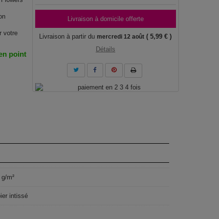
on
Livraison à domicile offerte
r votre
Livraison à partir du
( 5,99 € )
mercredi 12 août
Détails
 en point
 g/m²
ier intissé