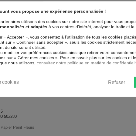
l'eau et aux rayures est à poser au
ouvez l'installer dans toutes les
Collection
Art
count vous propose une expérience personnalisée !
Couleur marketing
Cr
ûr, parfait même pour la chambre à
artenaires utilisons des cookies sur notre site internet pour vous prop
 impression numérique en résolution
rsonnalisés et adaptés
à vos centres d’intérêt, analyser le trafic et 
 à l'eau et très durable.
Thème
Mag
mperfections et laisse respirer le
ur « Accepter », vous consentez à l'utilisation de tous les cookies placé
uant sur « Continuer sans accepter », seuls les cookies strictement néce
Impression
Hau
 du site seront utilisés.
nstituent un moyen simple et pas
ou modifier vos préférences cookies ainsi que retirer votre consentemen
our tous les goût.
Résolution
600
ez sur « Gérer mes cookies ». Pour en savoir plus sur les cookies et 
que nous utilisons,
consultez notre politique en matière de confidentiali
 gros carton.
cm.
 cookies
Refuser
45
80 50x280
Papier Peint Fleurs