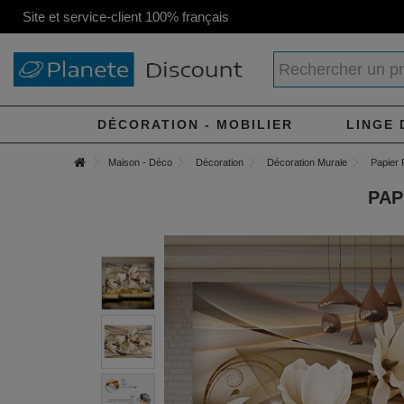
Site et service-client 100% français
DÉCORATION - MOBILIER
LINGE 
Maison - Déco
Décoration
Décoration Murale
Papier 
PAP