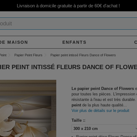
Livraison à domicile gratuite à partir de 60€ d'achat !
DE MAISON
ENFANTS
Peint
Papier Peint Fleurs
Papier peint intissé Fleurs Dance of Flowers
IER PEINT INTISSÉ FLEURS DANCE OF FLOW
Le papier peint Dance of Flowers
e
pour toutes les pièces. L'impression 
résistante à l'eau et est très durable
peint
de la plus haute qualité...
Voir plus de détails sur le produit
Taille ::
Papier peint déco Fleurs Dance of