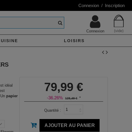
Connexion / Inscription
(vide)
Connexion
CUISINE
LOISIRS
ERS
79,99 €
st idéal
est
. Un
papier
-36.26%
*
125,49 €
Quantité :
AJOUTER AU PANIER
 Flowers