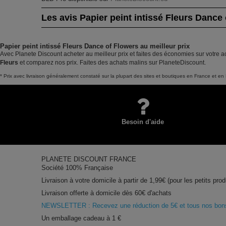
Les avis Papier peint intissé Fleurs Dance
Papier peint intissé Fleurs Dance of Flowers au meilleur prix
Avec Planete Discount acheter au meilleur prix et faites des économies sur votre a
Fleurs
et comparez nos prix. Faites des achats malins sur PlaneteDiscount.
* Prix avec livraison généralement constaté sur la plupart des sites et boutiques en France et en 
Besoin d'aide
PLANETE DISCOUNT FRANCE
Société 100% Française
Livraison à votre domicile à partir de 1,99€ (pour les petits prod
Livraison offerte à domicile dès 60€ d'achats
NEWSLETTER : Recevez une réduction de 5€ et tous nos bons 
Un emballage cadeau à 1 €