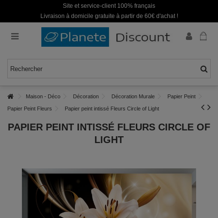
Site et service-client 100% français
Livraison à domicile gratuite à partir de 60€ d'achat !
Maison - Déco
Décoration
Décoration Murale
Papier Peint
Papier Peint Fleurs
Papier peint intissé Fleurs Circle of Light
PAPIER PEINT INTISSÉ FLEURS CIRCLE OF
LIGHT