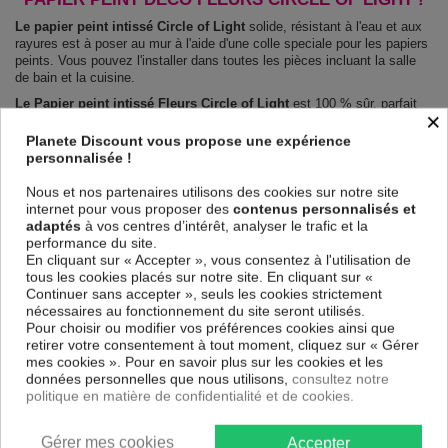
Le papier peint intissé Circle of Light
solide, résistant à l'eau et aux
rayures est à poser au mur à l'aide d'une colle speciale pour les papiers
peints. Vous pouvez l'installer dans toutes les pièces incluant la salle
de bain et la cuisine.
Le Papier peint intissé Fleurs Circle of Light
est 100 % sûr, parfait
×
même pour la chambre à coucher et la chambre des enfants.
Impression haute qualité : impression numérique en résolution de
Planete Discount vous propose une expérience
600dpi. Les couleurs sont vives et l’impression est résistante à l'eau et
personnalisée !
très durable.
Le papier peint dispose d'une surface demi terne, il couvre les
Nous et nos partenaires utilisons des cookies sur notre site
imperfections et laisse respirer le mur.
internet pour vous proposer des
contenus personnalisés et
adaptés
à vos centres d’intérêt, analyser le trafic et la
Notre large choix de papiers peints tendances et modernes constituent
performance du site.
un moyen simple et pas cher de donner une nouvelle touche à vos
En cliquant sur « Accepter », vous consentez à l'utilisation de
intérieurs, il y en a pour tous les goût.
tous les cookies placés sur notre site. En cliquant sur «
Emballage sécurisé pour la livraison
Continuer sans accepter », seuls les cookies strictement
Avant d’être envoyé, le papier peint est enroulé et mis dans un gros
nécessaires au fonctionnement du site seront utilisés.
carton.
Pour choisir ou modifier vos préférences cookies ainsi que
Montage facile : Chaque papier peint est partagé en lés de 50 cm.
retirer votre consentement à tout moment, cliquez sur « Gérer
Poids: 120 g/m2
mes cookies ». Pour en savoir plus sur les cookies et les
Dimensions des panneaux Circle of Light :
données personnelles que nous utilisons,
consultez notre
100x70: 50x70 50x70
politique en matière de confidentialité et de cookies.
150x105: 50x105 50x105 50x105
200x140: 50x140 50x140 50x140 50x140
250x175: 50x175 50x175 50x175 50x175 50x175
Gérer mes cookies
Accepter