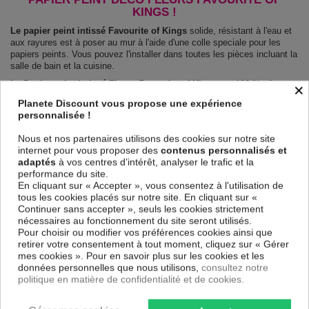
KINGS !
Le papier peint intissé Favourite of Kings
solide, résistant à l'eau et
aux rayures est à poser au mur à l'aide d'une colle speciale pour les
papiers peints. Vous pouvez l'installer dans toutes les pièces incluant la
salle de bain et la cuisine.
Le Papier peint intissé Fleurs Favourite of Kings
est 100 % sûr,
×
parfait même pour la chambre à coucher et la chambre des enfants.
Planete Discount vous propose une expérience
Impression haute qualité : impression numérique en résolution de
personnalisée !
600dpi. Les couleurs sont vives et l’impression est résistante à l'eau et
très durable.
Nous et nos partenaires utilisons des cookies sur notre site
Le papier peint dispose d'une surface demi terne, il couvre les
internet pour vous proposer des
contenus personnalisés et
imperfections et laisse respirer le mur.
adaptés
à vos centres d’intérêt, analyser le trafic et la
Notre large choix de papiers peints tendances et modernes constituent
performance du site.
un moyen simple et pas cher de donner une nouvelle touche à vos
En cliquant sur « Accepter », vous consentez à l'utilisation de
intérieurs, il y en a pour tous les goût.
tous les cookies placés sur notre site. En cliquant sur «
Emballage sécurisé pour la livraison
Continuer sans accepter », seuls les cookies strictement
Avant d’être envoyé, le papier peint est enroulé et mis dans un gros
nécessaires au fonctionnement du site seront utilisés.
carton.
Pour choisir ou modifier vos préférences cookies ainsi que
Montage facile : Chaque papier peint est partagé en lés de 50 cm.
retirer votre consentement à tout moment, cliquez sur « Gérer
Poids: 120 g/m2
mes cookies ». Pour en savoir plus sur les cookies et les
Dimensions des panneaux Favourite of Kings :
données personnelles que nous utilisons,
consultez notre
100x70: 50x70 50x70
politique en matière de confidentialité et de cookies.
150x105: 50x105 50x105 50x105
200x140: 50x140 50x140 50x140 50x140