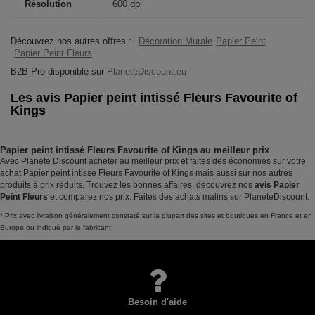
Résolution
600 dpi
Découvrez nos autres offres :
Décoration Murale
Papier Peint
Papier Peint Fleurs
B2B Pro disponible sur
PlaneteDiscount.eu
Les avis Papier peint intissé Fleurs Favourite of
Kings
Papier peint intissé Fleurs Favourite of Kings au meilleur prix
Avec Planete Discount acheter au meilleur prix et faites des économies sur votre
achat Papier peint intissé Fleurs Favourite of Kings mais aussi sur nos autres
produits à prix réduits. Trouvez les bonnes affaires, découvrez nos
avis Papier
Peint Fleurs
et comparez nos prix. Faites des achats malins sur PlaneteDiscount.
* Prix avec livraison généralement constaté sur la plupart des sites et boutiques en France et en
Europe ou indiqué par le fabricant.
Besoin d'aide