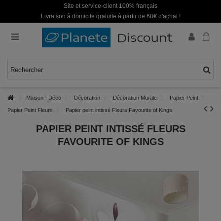
Site et service-client 100% français
Livraison à domicile gratuite à partir de 60€ d'achat !
Maison - Déco
Décoration
Décoration Murale
Papier Peint
Papier Peint Fleurs
Papier peint intissé Fleurs Favourite of Kings
PAPIER PEINT INTISSÉ FLEURS
FAVOURITE OF KINGS