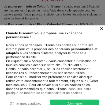
ELEMENT !
Le papier peint intissé Colourful Element
solide, résistant à l'eau et
aux rayures est à poser au mur à l'aide d'une colle speciale pour les
papiers peints. Vous pouvez l'installer dans toutes les pièces incluant la
salle de bain et la cuisine.
Le Papier peint intissé Fleurs Colourful Element
est 100 % sûr,
×
parfait même pour la chambre à coucher et la chambre des enfants.
Impression haute qualité : impression numérique en résolution de
Planete Discount vous propose une expérience
600dpi. Les couleurs sont vives et l’impression est résistante à l'eau et
personnalisée !
très durable.
Le papier peint dispose d'une surface demi terne, il couvre les
Nous et nos partenaires utilisons des cookies sur notre site
imperfections et laisse respirer le mur.
internet pour vous proposer des
contenus personnalisés et
adaptés
à vos centres d’intérêt, analyser le trafic et la
Notre large choix de papiers peints tendances et modernes constituent
performance du site.
un moyen simple et pas cher de donner une nouvelle touche à vos
En cliquant sur « Accepter », vous consentez à l'utilisation de
intérieurs, il y en a pour tous les goût.
tous les cookies placés sur notre site. En cliquant sur «
Emballage sécurisé pour la livraison
Continuer sans accepter », seuls les cookies strictement
Avant d’être envoyé, le papier peint est enroulé et mis dans un gros
nécessaires au fonctionnement du site seront utilisés.
carton.
Pour choisir ou modifier vos préférences cookies ainsi que
Montage facile : Chaque papier peint est partagé en lés de 50 cm.
retirer votre consentement à tout moment, cliquez sur « Gérer
Poids: 120 g/m2
mes cookies ». Pour en savoir plus sur les cookies et les
Dimensions des panneaux Colourful Element :
données personnelles que nous utilisons,
consultez notre
100x70: 50x70 50x70
politique en matière de confidentialité et de cookies.
150x105: 50x105 50x105 50x105
200x140: 50x140 50x140 50x140 50x140
250x175: 50x175 50x175 50x175 50x175 50x175
Gérer mes cookies
Accepter