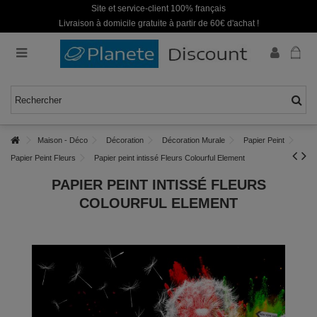
Site et service-client 100% français
Livraison à domicile gratuite à partir de 60€ d'achat !
Maison - Déco
Décoration
Décoration Murale
Papier Peint
Papier Peint Fleurs
Papier peint intissé Fleurs Colourful Element
PAPIER PEINT INTISSÉ FLEURS
COLOURFUL ELEMENT