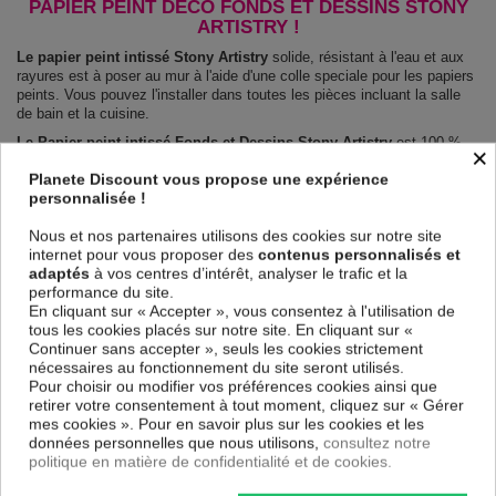
PAPIER PEINT DÉCO FONDS ET DESSINS STONY
ARTISTRY !
Le papier peint intissé Stony Artistry
solide, résistant à l'eau et aux
rayures est à poser au mur à l'aide d'une colle speciale pour les papiers
peints. Vous pouvez l'installer dans toutes les pièces incluant la salle
de bain et la cuisine.
Le Papier peint intissé Fonds et Dessins Stony Artistry
est 100 %
×
sûr, parfait même pour la chambre à coucher et la chambre des enfants.
Planete Discount vous propose une expérience
Impression haute qualité : impression numérique en résolution de
personnalisée !
600dpi. Les couleurs sont vives et l’impression est résistante à l'eau et
très durable.
Nous et nos partenaires utilisons des cookies sur notre site
Le papier peint dispose d'une surface demi terne, il couvre les
internet pour vous proposer des
contenus personnalisés et
imperfections et laisse respirer le mur.
adaptés
à vos centres d’intérêt, analyser le trafic et la
Notre large choix de papiers peints tendances et modernes constituent
performance du site.
un moyen simple et pas cher de donner une nouvelle touche à vos
En cliquant sur « Accepter », vous consentez à l'utilisation de
intérieurs, il y en a pour tous les goût.
tous les cookies placés sur notre site. En cliquant sur «
Emballage sécurisé pour la livraison
Continuer sans accepter », seuls les cookies strictement
Avant d’être envoyé, le papier peint est enroulé et mis dans un gros
nécessaires au fonctionnement du site seront utilisés.
carton.
Pour choisir ou modifier vos préférences cookies ainsi que
Montage facile : Chaque papier peint est partagé en lés de 50 cm.
retirer votre consentement à tout moment, cliquez sur « Gérer
Poids: 120 g/m2
mes cookies ». Pour en savoir plus sur les cookies et les
Dimensions des panneaux Stony Artistry :
données personnelles que nous utilisons,
consultez notre
100x70: 50x70 50x70
politique en matière de confidentialité et de cookies.
150x105: 50x105 50x105 50x105
200x140: 50x140 50x140 50x140 50x140