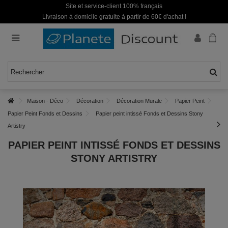
Site et service-client 100% français
Livraison à domicile gratuite à partir de 60€ d'achat !
Maison - Déco
Décoration
Décoration Murale
Papier Peint
Papier Peint Fonds et Dessins
Papier peint intissé Fonds et Dessins Stony
Artistry
PAPIER PEINT INTISSÉ FONDS ET DESSINS
STONY ARTISTRY