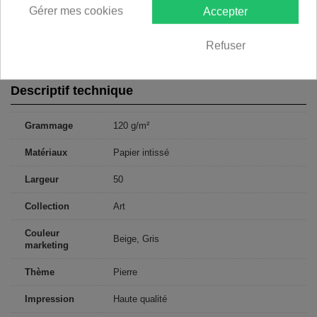
250x175: 50x175 50x175 50x175 50x175 50x175
Gérer mes cookies
Accepter
300x210: 50x210 50x210 50x210 50x210 50x210 50x210
350x245: 50x245 50x245 50x245 50x245 50x245 50x245 50x245
Refuser
400x280: 50x280 50x280 50x280 50x280 50x280 50x280 50x280
50x280
Descriptif technique
Grammage
120 g/m²
Matériaux
Papier intissé
Largeur
50
Collection
Art
Couleur
Beige, Gris
marketing
Thème
Pierre
Impression
Haute qualité