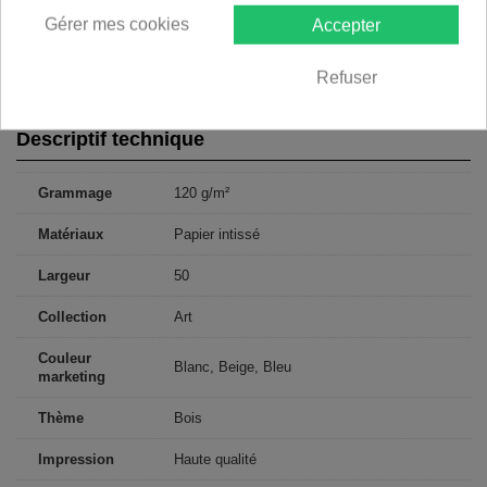
250x175: 50x175 50x175 50x175 50x175 50x175
Gérer mes cookies
Accepter
300x210: 50x210 50x210 50x210 50x210 50x210 50x210
350x245: 50x245 50x245 50x245 50x245 50x245 50x245 50x245
400x280: 50x280 50x280 50x280 50x280 50x280 50x280 50x280
Refuser
50x280
Descriptif technique
Grammage
120 g/m²
Matériaux
Papier intissé
Largeur
50
Collection
Art
Couleur
Blanc, Beige, Bleu
marketing
Thème
Bois
Impression
Haute qualité