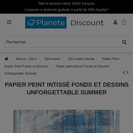
Site et service-client 100% français
Livraison à domicile gratuite à partir de 60€ d'achat !
Maison - Déco
Décoration
Décoration Murale
Papier Peint
Papier Peint Fonds et Dessins
Papier peint intissé Fonds et Dessins
Unforgettable Summer
PAPIER PEINT INTISSÉ FONDS ET DESSINS
UNFORGETTABLE SUMMER