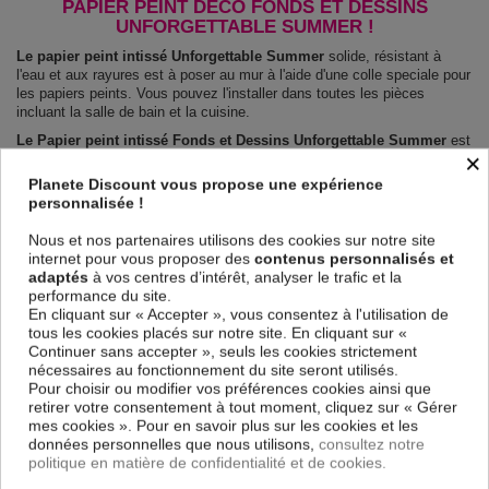
PAPIER PEINT DÉCO FONDS ET DESSINS
UNFORGETTABLE SUMMER !
Le papier peint intissé Unforgettable Summer
solide, résistant à
l'eau et aux rayures est à poser au mur à l'aide d'une colle speciale pour
les papiers peints. Vous pouvez l'installer dans toutes les pièces
incluant la salle de bain et la cuisine.
Le Papier peint intissé Fonds et Dessins Unforgettable Summer
est
×
100 % sûr, parfait même pour la chambre à coucher et la chambre des
enfants. Impression haute qualité : impression numérique en résolution
Planete Discount vous propose une expérience
de 600dpi. Les couleurs sont vives et l’impression est résistante à l'eau
personnalisée !
et très durable.
Le papier peint dispose d'une surface demi terne, il couvre les
Nous et nos partenaires utilisons des cookies sur notre site
imperfections et laisse respirer le mur.
internet pour vous proposer des
contenus personnalisés et
adaptés
à vos centres d’intérêt, analyser le trafic et la
Notre large choix de papiers peints tendances et modernes constituent
performance du site.
un moyen simple et pas cher de donner une nouvelle touche à vos
En cliquant sur « Accepter », vous consentez à l'utilisation de
intérieurs, il y en a pour tous les goût.
tous les cookies placés sur notre site. En cliquant sur «
Emballage sécurisé pour la livraison
Continuer sans accepter », seuls les cookies strictement
Avant d’être envoyé, le papier peint est enroulé et mis dans un gros
nécessaires au fonctionnement du site seront utilisés.
carton.
Pour choisir ou modifier vos préférences cookies ainsi que
Montage facile : Chaque papier peint est partagé en lés de 50 cm.
retirer votre consentement à tout moment, cliquez sur « Gérer
Poids: 120 g/m2
mes cookies ». Pour en savoir plus sur les cookies et les
Dimensions des panneaux Unforgettable Summer :
données personnelles que nous utilisons,
consultez notre
100x70: 50x70 50x70
politique en matière de confidentialité et de cookies.
150x105: 50x105 50x105 50x105
200x140: 50x140 50x140 50x140 50x140