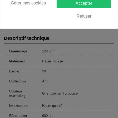
Gérer mes cookies
Accepter
200x140: 50x140 50x140 50x140 50x140
250x175: 50x175 50x175 50x175 50x175 50x175
300x210: 50x210 50x210 50x210 50x210 50x210 50x210
Refuser
350x245: 50x245 50x245 50x245 50x245 50x245 50x245 50x245
400x280: 50x280 50x280 50x280 50x280 50x280 50x280 50x280
50x280
Descriptif technique
Grammage
120 g/m²
Matériaux
Papier intissé
Largeur
50
Collection
Art
Couleur
Gris, Crème, Turquoise
marketing
Impression
Haute qualité
Résolution
600 dpi