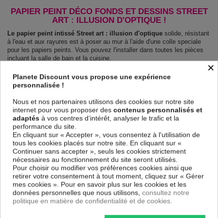
PAPIER PEINT DÉCO FONDS ET DESSINS STREET
ART : ILLUSION D'OPTIQUE !
Le papier peint intissé Street art : illusion d'optique
solide, résistant
à l'eau et aux rayures est à poser au mur à l'aide d'une colle speciale
pour les papiers peints. Vous pouvez l'installer dans toutes les pièces
incluant la salle de bain et la cuisine.
×
Le Papier peint intissé Fonds et Dessins Street art : illusion
Planete Discount vous propose une expérience
d'optique
est 100 % sûr, parfait même pour la chambre à coucher et la
personnalisée !
chambre des enfants. Impression haute qualité : impression numérique
en résolution de 600dpi. Les couleurs sont vives et l’impression est
Nous et nos partenaires utilisons des cookies sur notre site
résistante à l'eau et très durable.
internet pour vous proposer des
contenus personnalisés et
Le papier peint dispose d'une surface demi terne, il couvre les
adaptés
à vos centres d’intérêt, analyser le trafic et la
imperfections et laisse respirer le mur.
performance du site.
Notre large choix de papiers peints tendances et modernes constituent
En cliquant sur « Accepter », vous consentez à l'utilisation de
un moyen simple et pas cher de donner une nouvelle touche à vos
tous les cookies placés sur notre site. En cliquant sur «
intérieurs, il y en a pour tous les goût.
Continuer sans accepter », seuls les cookies strictement
Emballage sécurisé pour la livraison
nécessaires au fonctionnement du site seront utilisés.
Avant d’être envoyé, le papier peint est enroulé et mis dans un gros
Pour choisir ou modifier vos préférences cookies ainsi que
carton.
retirer votre consentement à tout moment, cliquez sur « Gérer
Montage facile : Chaque papier peint est partagé en lés de 50 cm.
mes cookies ». Pour en savoir plus sur les cookies et les
Poids: 120 g/m2
données personnelles que nous utilisons,
consultez notre
Dimensions des panneaux Street art : illusion d'optique :
politique en matière de confidentialité et de cookies.
100x70: 50x70 50x70
150x105: 50x105 50x105 50x105