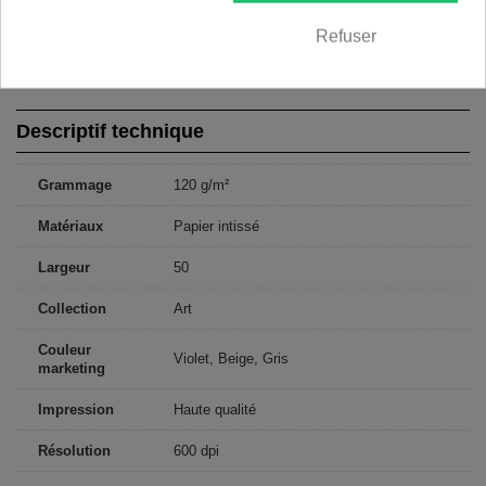
250x175: 50x175 50x175 50x175 50x175 50x175
300x210: 50x210 50x210 50x210 50x210 50x210 50x210
Refuser
350x245: 50x245 50x245 50x245 50x245 50x245 50x245 50x245
400x280: 50x280 50x280 50x280 50x280 50x280 50x280 50x280
50x280
Descriptif technique
Grammage
120 g/m²
Matériaux
Papier intissé
Largeur
50
Collection
Art
Couleur
Violet, Beige, Gris
marketing
Impression
Haute qualité
Résolution
600 dpi