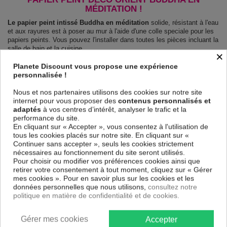
MÉDITATION !
Le papier peint intissé Buddha en méditation
solide, résistant à l'eau
et aux rayures est à poser au mur à l'aide d'une colle speciale pour les
papiers peints. Vous pouvez l'installer dans toutes les pièces incluant la
salle de bain et la cuisine.
×
Le Papier peint intissé Orient Buddha en méditation
est 100 % sûr,
Planete Discount vous propose une expérience
parfait même pour la chambre à coucher et la chambre des enfants.
personnalisée !
Impression haute qualité : impression numérique en résolution de
600dpi. Les couleurs sont vives et l’impression est résistante à l'eau et
Nous et nos partenaires utilisons des cookies sur notre site
très durable.
internet pour vous proposer des
contenus personnalisés et
Le papier peint dispose d'une surface demi terne, il couvre les
adaptés
à vos centres d’intérêt, analyser le trafic et la
imperfections et laisse respirer le mur.
performance du site.
En cliquant sur « Accepter », vous consentez à l'utilisation de
Notre large choix de papiers peints tendances et modernes constituent
tous les cookies placés sur notre site. En cliquant sur «
un moyen simple et pas cher de donner une nouvelle touche à vos
Continuer sans accepter », seuls les cookies strictement
intérieurs, il y en a pour tous les goût.
nécessaires au fonctionnement du site seront utilisés.
Emballage sécurisé pour la livraison
Pour choisir ou modifier vos préférences cookies ainsi que
Avant d’être envoyé, le papier peint est enroulé et mis dans un gros
retirer votre consentement à tout moment, cliquez sur « Gérer
carton.
mes cookies ». Pour en savoir plus sur les cookies et les
Montage facile : Chaque papier peint est partagé en lés de 50 cm.
données personnelles que nous utilisons,
consultez notre
Poids: 120 g/m2
politique en matière de confidentialité et de cookies.
Dimensions des panneaux Buddha en méditation :
100x70: 50x70 50x70
150x105: 50x105 50x105 50x105
Gérer mes cookies
Accepter
200x140: 50x140 50x140 50x140 50x140