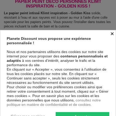
PAPIER PEINT DÉCO PERSONNES KLIMT
INSPIRATION - GOLDEN KISS !
Le papier peint intissé Klimt inspiration - Golden Kiss
solide,
résistant à l'eau et aux rayures est à poser au mur à l'aide d'une colle
speciale pour les papiers peints. Vous pouvez l'installer dans toutes les
pièces incluant la salle de bain et la cuisine.
×
Le Papier peint intissé Personnes Klimt inspiration - Golden Kiss
est 100 % sûr, parfait même pour la chambre à coucher et la chambre
Planete Discount vous propose une expérience
des enfants. Impression haute qualité : impression numérique en
personnalisée !
résolution de 600dpi. Les couleurs sont vives et l’impression est
résistante à l'eau et très durable.
Nous et nos partenaires utilisons des cookies sur notre site
Le papier peint dispose d'une surface demi terne, il couvre les
internet pour vous proposer des
contenus personnalisés et
imperfections et laisse respirer le mur.
adaptés
à vos centres d’intérêt, analyser le trafic et la
performance du site.
Notre large choix de papiers peints tendances et modernes constituent
En cliquant sur « Accepter », vous consentez à l'utilisation de
un moyen simple et pas cher de donner une nouvelle touche à vos
tous les cookies placés sur notre site. En cliquant sur «
intérieurs, il y en a pour tous les goût.
Continuer sans accepter », seuls les cookies strictement
Emballage sécurisé pour la livraison
nécessaires au fonctionnement du site seront utilisés.
Avant d’être envoyé, le papier peint est enroulé et mis dans un gros
Pour choisir ou modifier vos préférences cookies ainsi que
carton.
retirer votre consentement à tout moment, cliquez sur « Gérer
Montage facile : Chaque papier peint est partagé en lés de 50 cm.
mes cookies ». Pour en savoir plus sur les cookies et les
Poids: 120 g/m2
données personnelles que nous utilisons,
consultez notre
Dimensions des panneaux Klimt inspiration - Golden Kiss :
politique en matière de confidentialité et de cookies.
100x70: 50x70 50x70
150x105: 50x105 50x105 50x105
200x140: 50x140 50x140 50x140 50x140