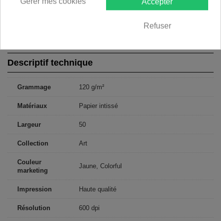
Gérer mes cookies
Accepter
250x175: 50x175 50x175 50x175 50x175 50x175
300x210: 50x210 50x210 50x210 50x210 50x210 50x210
350x245: 50x245 50x245 50x245 50x245 50x245 50x245 50x245
Refuser
400x280: 50x280 50x280 50x280 50x280 50x280 50x280 50x280
50x280
Descriptif technique
Grammage
120 g/m²
Matériaux
Papier intissé
Largeur
50
Collection
Art
Couleur
Jaune, Colorful
marketing
Impression
Haute qualité
Résolution
600 dpi