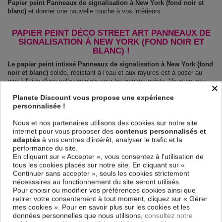
Papier peint Panneaux de signalisation à New York (fond noir et
blanc)
et donner une nouvelle touche à vos intérieurs.
PAPIER PEINT DÉCO STREET ART PANNEAUX DE
SIGNALISATION À NEW YORK (FOND NOIR ET
BLANC) !
Le papier peint intissé Panneaux de signalisation à New York (fond
noir et blanc)
solide, résistant à l'eau et aux rayures est à poser au
mur à l'aide d'une colle speciale pour les papiers peints. Vous pouvez
×
l'installer dans toutes les pièces incluant la salle de bain et la cuisine.
Planete Discount vous propose une expérience
Le Papier peint intissé Street art Panneaux de signalisation à New
personnalisée !
York (fond noir et blanc)
est 100 % sûr, parfait même pour la chambre
à coucher et la chambre des enfants. Impression haute qualité :
Nous et nos partenaires utilisons des cookies sur notre site
impression numérique en résolution de 600dpi. Les couleurs sont vives
internet pour vous proposer des
contenus personnalisés et
et l’impression est résistante à l'eau et très durable.
adaptés
à vos centres d’intérêt, analyser le trafic et la
Le papier peint dispose d'une surface demi terne, il couvre les
performance du site.
imperfections et laisse respirer le mur.
En cliquant sur « Accepter », vous consentez à l'utilisation de
tous les cookies placés sur notre site. En cliquant sur «
Notre large choix de papiers peints tendances et modernes constituent
Continuer sans accepter », seuls les cookies strictement
un moyen simple et pas cher de donner une nouvelle touche à vos
nécessaires au fonctionnement du site seront utilisés.
intérieurs, il y en a pour tous les goût.
Pour choisir ou modifier vos préférences cookies ainsi que
Emballage sécurisé pour la livraison
retirer votre consentement à tout moment, cliquez sur « Gérer
Avant d’être envoyé, le papier peint est enroulé et mis dans un gros
mes cookies ». Pour en savoir plus sur les cookies et les
carton.
données personnelles que nous utilisons,
consultez notre
Montage facile : Chaque papier peint est partagé en lés de 50 cm.