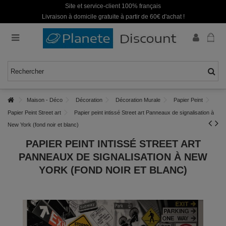
Site et service-client 100% français
Livraison à domicile gratuite à partir de 60€ d'achat !
Maison - Déco
Décoration
Décoration Murale
Papier Peint
Papier Peint Street art
Papier peint intissé Street art Panneaux de signalisation à
New York (fond noir et blanc)
PAPIER PEINT INTISSÉ STREET ART
PANNEAUX DE SIGNALISATION À NEW
YORK (FOND NOIR ET BLANC)