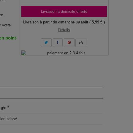
Livraison à domicile offerte
on
Livraison à partir du
( 5,99 € )
dimanche 09 août
r votre
Détails
 en point
 g/m²
ier intissé