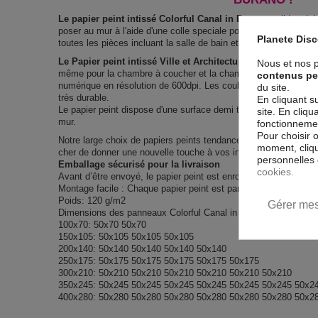
Le papier peint intissé Colorful Canal in Burano
solide, rési
poser au mur à l'aide d'une colle speciale pour les papiers pein
Planete Dis
toutes les pièces incluant la salle de bain et la cuisine.
Le Papier peint intissé Ville et Architecture Colorful Canal
Nous et nos p
même pour la chambre à coucher et la chambre des enfants. Im
contenus pe
numérique en résolution de 600dpi. Les couleurs sont vives et l’
du site.
très durable.
En cliquant s
Le papier peint dispose d'une surface demi terne, il couvre les i
site. En cliq
mur.
fonctionnement
Pour choisir 
Notre large choix de papiers peints tendances et modernes co
moment, cliqu
cher de donner une nouvelle touche à vos intérieurs, il y en a p
personnelles 
Emballage sécurisé pour la livraison
cookies.
Avant d’être envoyé, le papier peint est enroulé et mis dans un
Montage facile : Chaque papier peint est partagé en lés de 50 
Poids: 120 g/m2
Gérer mes
Dimensions des panneaux Colorful Canal in Burano :
100x70: 50x70 50x70
150x105: 50x105 50x105 50x105
200x140: 50x140 50x140 50x140 50x140
250x175: 50x175 50x175 50x175 50x175 50x175
300x210: 50x210 50x210 50x210 50x210 50x210 50x210
350x245: 50x245 50x245 50x245 50x245 50x245 50x245 50x2
400x280: 50x280 50x280 50x280 50x280 50x280 50x280 50x2