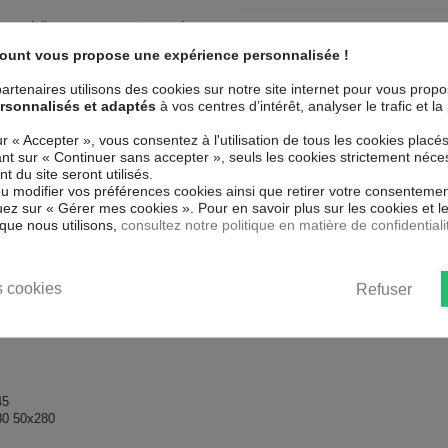
stant à l'eau et aux rayures est à
Collection
Art
ts. Vous pouvez l'installer dans
count vous propose une expérience personnalisée !
Couleur marketing
Ble
 in Burano
est 100 % sûr, parfait
artenaires utilisons des cookies sur notre site internet pour vous prop
pression haute qualité : impression
Thème
Ven
rsonnalisés et adaptés
à vos centres d’intérêt, analyser le trafic et 
impression est résistante à l'eau et
ur « Accepter », vous consentez à l'utilisation de tous les cookies placé
Impression
Hau
mperfections et laisse respirer le
uant sur « Continuer sans accepter », seuls les cookies strictement néce
 du site seront utilisés.
Résolution
600
ou modifier vos préférences cookies ainsi que retirer votre consentemen
nstituent un moyen simple et pas
ez sur « Gérer mes cookies ». Pour en savoir plus sur les cookies et 
our tous les goût.
que nous utilisons,
consultez notre politique en matière de confidentiali
 gros carton.
cm.
 cookies
Refuser
45
80 50x280