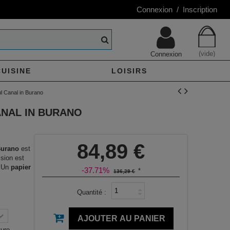
Connexion / Inscription
(vide)
Connexion
CUISINE
LOISIRS
ful Canal in Burano
ANAL IN BURANO
84,89 €
Burano
est
ssion est
. Un
papier
-37.71%
*
136,29 €
Quantité :
AJOUTER AU PANIER
ture