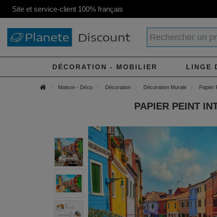
Site et service-client 100% français
DÉCORATION - MOBILIER
LINGE 
Maison - Déco
Décoration
Décoration Murale
Papier 
PAPIER PEINT I