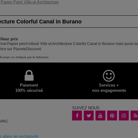
Papier Peint Ville et Architecture
tecture Colorful Canal in Burano
lleur prix
hat Papier peint intissé Ville et Architecture Colorful Canal in Burano mais aussi s
lins sur PlaneteDiscount.
Europe ou indiqué par le fabricant.
Paiement
Services +
100% sécurisé
nos engagements
SUIVEZ NOUS
uits)
plans en exclusivité