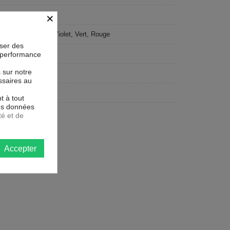
×
u, Jaune, Orange, Violet, Vert, Rouge
oser des
ise
la performance
s sur notre
te qualité
ssaires au
 dpi
t à tout
les données
té et de
Accepter