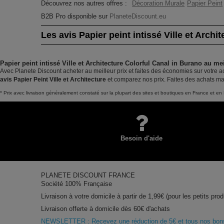
Découvrez nos autres offres :
Décoration Murale
Papier Peint
B2B Pro disponible sur
PlaneteDiscount.eu
Les avis Papier peint intissé Ville et Archi
Papier peint intissé Ville et Architecture Colorful Canal in Burano au mei
Avec Planete Discount acheter au meilleur prix et faites des économies sur votre ac
avis Papier Peint Ville et Architecture
et comparez nos prix. Faites des achats ma
* Prix avec livraison généralement constaté sur la plupart des sites et boutiques en France et en 
Besoin d'aide
PLANETE DISCOUNT FRANCE
Société 100% Française
Livraison à votre domicile à partir de 1,99€ (pour les petits prod
Livraison offerte à domicile dès 60€ d'achats
NEWSLETTER : Recevez une réduction de 5€ et tous nos bons 