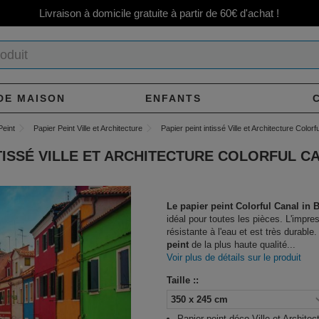
Livraison à domicile gratuite à partir de 60€ d'achat !
DE MAISON
ENFANTS
Peint
Papier Peint Ville et Architecture
Papier peint intissé Ville et Architecture Color
NTISSÉ VILLE ET ARCHITECTURE COLORFUL C
Le papier peint Colorful Canal in 
idéal pour toutes les pièces. L'impre
résistante à l'eau et est très durable
peint
de la plus haute qualité...
Voir plus de détails sur le produit
Taille ::
Papier peint déco Ville et Architec