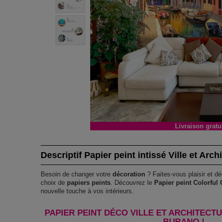
Livraison gratu
Descriptif Papier peint intissé Ville et Archi
Besoin de changer votre
décoration
? Faites-vous plaisir et dé
choix de
papiers peints
. Découvrez le
Papier peint Colorful
nouvelle touche à vos intérieurs.
PAPIER PEINT DÉCO VILLE ET ARCHITECT
BURANO !