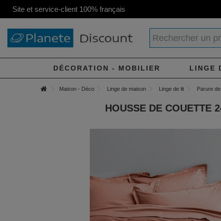
Site et service-client 100% français
DÉCORATION - MOBILIER
LINGE 
Maison - Déco
Linge de maison
Linge de lit
Parure de 
HOUSSE DE COUETTE 24