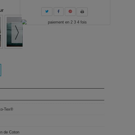
ur
ko-Tex®
in de Coton