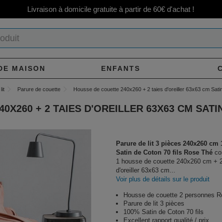
Livraison à domicile gratuite à partir de 60€ d'achat !
DE MAISON
ENFANTS
lit
Parure de couette
Housse de couette 240x260 + 2 taies d'oreiller 63x63 cm Sat
0X260 + 2 TAIES D'OREILLER 63X63 CM SAT
Parure de lit 3 pièces 240x260 cm
Satin de Coton 70 fils Rose Thé
co
1 housse de couette 240x260 cm + 2
d'oreiller 63x63 cm...
Voir plus de détails sur le produit
Housse de couette 2 personnes 
Parure de lit 3 pièces
100% Satin de Coton 70 fils
Excellent rapport qualité / prix