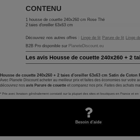
CONTENU
1 housse de couette 240x260 cm Rose Thé
2 taies d'oreiller 63x63 cm
Découvrez nos autres offres :
Linge de lit
Parure de lit
Linge d
B2B Pro disponible sur
PlaneteDiscount.eu
Les avis Housse de couette 240x260 + 2 ta
Housse de couette 240x260 + 2 taies d'oreiller 63x63 cm Satin de Coton 
Avec Planete Discount acheter au meilleur prix et faites des économies sur votre a
découvrez nos
avis Parure de couette
et comparez nos prix. Faites des achats ma
* Prix avec livraison généralement constaté sur la plupart des sites et boutiques en France et en 
Besoin d'aide