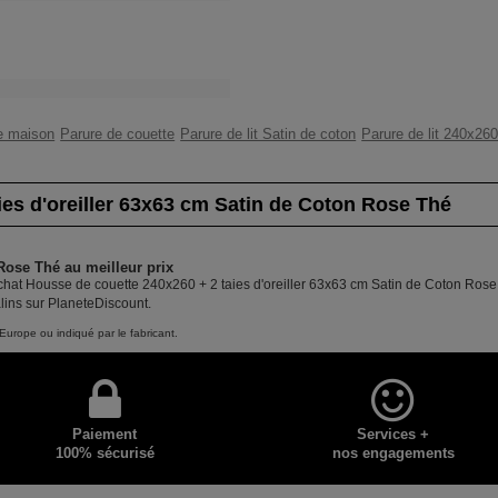
e maison
Parure de couette
Parure de lit Satin de coton
Parure de lit 240x26
ies d'oreiller 63x63 cm Satin de Coton Rose Thé
Rose Thé au meilleur prix
chat Housse de couette 240x260 + 2 taies d'oreiller 63x63 cm Satin de Coton Rose T
lins sur PlaneteDiscount.
Europe ou indiqué par le fabricant.
Paiement
Services +
100% sécurisé
nos engagements