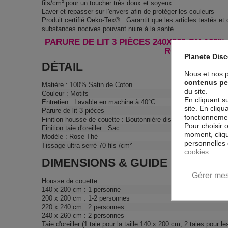
fils/cm² pour un toucher très doux et soyeux.
Laver et repasser sur l'envers afin de protéger les couleurs
Produit certifié Oeko-Tex® : Garantit que les articles testés et
substances nocives pouvant nuire à la santé.
PARURE DE LIT 3 PIÈCES 240X260 CM 100%
ROSE THÉ !
Planete Dis
DÉTAIL
Nous et nos p
contenus pe
Matière : 100% Satin de Coton
du site.
Couleur : Motifs
En cliquant s
Entretien : Lavable en machine à 40°C
site. En cliq
Parure de lit 3 pièces
fonctionnement
Finition housse de couette : Boutonnière dissimulée
Pour choisir 
Finition taie d'oreiller : Sac
moment, cliqu
Modèle : Rose Thé
personnelles 
Tissage ultra serré 70 fils /cm²
cookies.
DIMENSIONS & GUIDE
Gérer mes
Housse de couette
140 x 200 cm : 1 personne
200 x 200 cm : 1-2 personnes
220 x 240 cm : 2 personnes
240 x 260 cm : 2 personnes
Taie d'oreiller (1 taie pour la taille 140 x 200 cm, 2 taies pour le