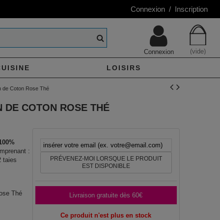
Connexion / Inscription
(vide)
Connexion
CUISINE
LOISIRS
in de Coton Rose Thé
IN DE COTON ROSE THÉ
 100%
mprenant :
PRÉVENEZ-MOI LORSQUE LE PRODUIT
 taies
EST DISPONIBLE
Rose Thé
Livraison gratuite dès 60€
Ce produit n'est plus en stock