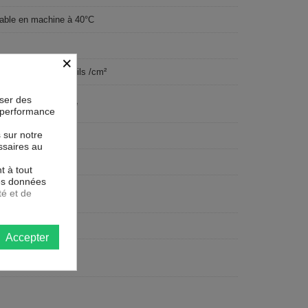
able en machine à 40°C
×
sage ultra serré 70 fils /cm²
oser des
tonnière dissimulée
la performance
s sur notre
x260 cm
ssaires au
se
t à tout
les données
té et de
c
tangulaire
Accepter
ersonnes