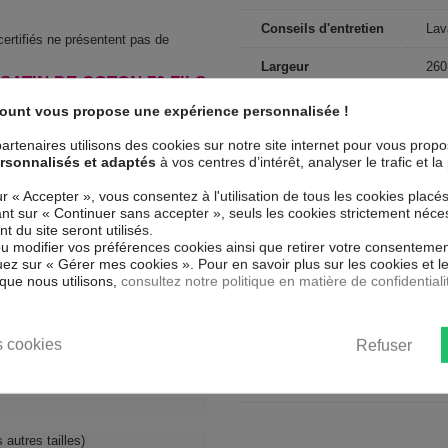
Conseils d'entretien
Lav
 certifiés ne présentent pas de
Largeur
260
 SATIN DE COTON 70 FILS
Nombre de fils
Tis
count vous propose une expérience personnalisée !
Finition housse de
artenaires utilisons des cookies sur notre site internet pour vous prop
Bou
couette
rsonnalisés et adaptés
à vos centres d’intérêt, analyser le trafic et 
ur « Accepter », vous consentez à l'utilisation de tous les cookies placé
Dimensions (cm)
240
uant sur « Continuer sans accepter », seuls les cookies strictement néce
 du site seront utilisés.
Couleur marketing
Ro
ou modifier vos préférences cookies ainsi que retirer votre consentemen
ez sur « Gérer mes cookies ». Pour en savoir plus sur les cookies et 
Finition taie
que nous utilisons,
consultez notre politique en matière de confidentiali
Sa
d'oreiller
Forme
Rec
 cookies
Refuser
Nombre de
2 p
personnes
s autres tailles)