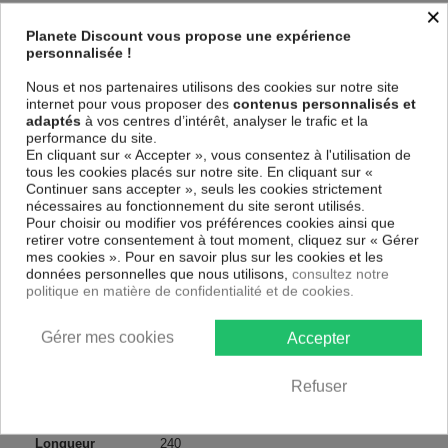
×
Parure de lit 3 pièces
Finition housse de couette : Bouton
Planete Discount vous propose une expérience
Modèle : Pin
personnalisée !
DIMENSIONS & GUIDE
Nous et nos partenaires utilisons des cookies sur notre site
internet pour vous proposer des
contenus personnalisés et
Housse de couette
adaptés
à vos centres d’intérêt, analyser le trafic et la
140 x 200 cm : 1 personne
performance du site.
200 x 200 cm : 1-2 personnes
En cliquant sur « Accepter », vous consentez à l'utilisation de
220 x 240 cm : 2 personnes
tous les cookies placés sur notre site. En cliquant sur «
240 x 260 cm : 2 personnes
Continuer sans accepter », seuls les cookies strictement
Taie d'oreiller (1 taie pour la taille 140 x 200 cm, 2 taies pour les autres
nécessaires au fonctionnement du site seront utilisés.
tailles)
Pour choisir ou modifier vos préférences cookies ainsi que
retirer votre consentement à tout moment, cliquez sur « Gérer
CONTENU
mes cookies ». Pour en savoir plus sur les cookies et les
données personnelles que nous utilisons,
consultez notre
1 housse de couette 240x260 cm Pin
politique en matière de confidentialité et de cookies.
2 taies d'oreiller 65x65 cm
Gérer mes cookies
Accepter
Descriptif technique
Refuser
Certification
Oeko-Tex®
Longueur
240