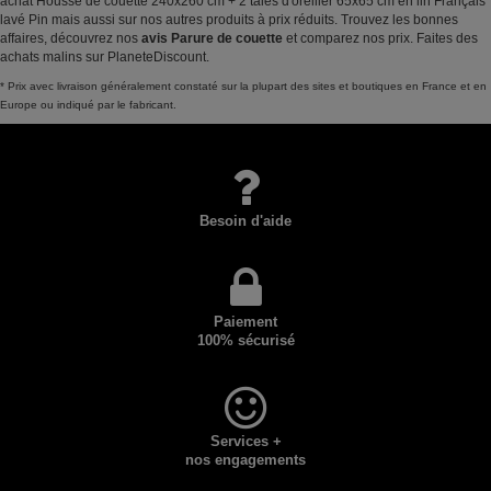
achat Housse de couette 240x260 cm + 2 taies d'oreiller 65x65 cm en lin Français
lavé Pin mais aussi sur nos autres produits à prix réduits. Trouvez les bonnes
affaires, découvrez nos
avis Parure de couette
et comparez nos prix. Faites des
achats malins sur PlaneteDiscount.
* Prix avec livraison généralement constaté sur la plupart des sites et boutiques en France et en
Europe ou indiqué par le fabricant.
Besoin d'aide
Paiement
100% sécurisé
Services +
nos engagements