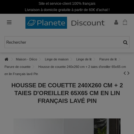
Site et service-client 100% français
Livraison à domicile gratuite à partir de 60€ d'achat !
Maison - Déco
Linge de maison
Linge de lit
Parure de lit
Parure de couette
Housse de couette 240x260 cm + 2 taies d'oreiller 65x65 cm
en lin Français lavé Pin
HOUSSE DE COUETTE 240X260 CM + 2
TAIES D'OREILLER 65X65 CM EN LIN
FRANÇAIS LAVÉ PIN